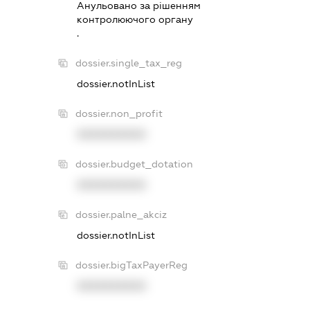
Анульовано за рiшенням
контролюючого органу
.
dossier.single_tax_reg
dossier.notInList
dossier.non_profit
XXXXXXXXXX
dossier.budget_dotation
XXXXXXXXXX
dossier.palne_akciz
dossier.notInList
dossier.bigTaxPayerReg
XXXXXXXXXX