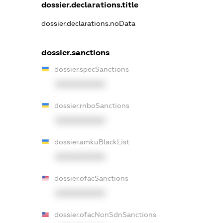
dossier.declarations.title
dossier.declarations.noData
dossier.sanctions
dossier.specSanctions
XXXXXXXXXX
dossier.rnboSanctions
XXXXXXXXXX
dossier.amkuBlackList
XXXXXXXXXX
dossier.ofacSanctions
XXXXXXXXXX
dossier.ofacNonSdnSanctions