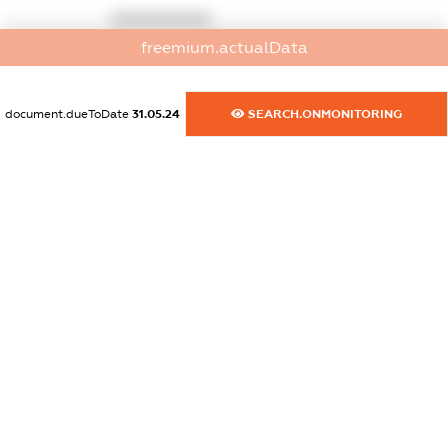
XXXXXXXXXX
freemium.actualData
dossier.commercial_info.activity
XXXXXXXXXX
document.dueToDate
31.05.24
SEARCH.ONMONITORING
freemium.exampleText_1
freemium.exampleText_2
freemium.anonymousPerSearch2
FREEMIUM.DETAILS
FREEMIUM.REGISTER