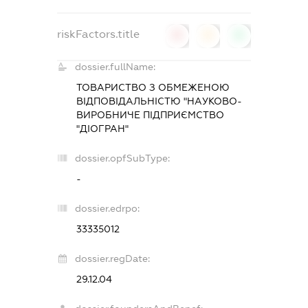
riskFactors.title
0
0
0
dossier.fullName:
ТОВАРИСТВО З ОБМЕЖЕНОЮ
ВІДПОВІДАЛЬНІСТЮ "НАУКОВО-
ВИРОБНИЧЕ ПІДПРИЄМСТВО
"ДІОГРАН"
dossier.opfSubType:
-
dossier.edrpo:
33335012
dossier.regDate:
29.12.04