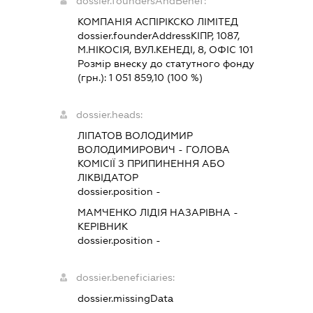
dossier.foundersAndBenef:
КОМПАНІЯ АСПІРІКСКО ЛІМІТЕД
dossier.founderAddress
КІПР, 1087,
М.НІКОСІЯ, ВУЛ.КЕНЕДІ, 8, ОФІС 101
Розмір внеску до статутного фонду
(грн.):
1 051 859,10
(100 %)
dossier.heads:
ЛІПАТОВ ВОЛОДИМИР
ВОЛОДИМИРОВИЧ
-
ГОЛОВА
КОМІСІЇ З ПРИПИНЕННЯ АБО
ЛІКВІДАТОР
dossier.position -
МАМЧЕНКО ЛІДІЯ НАЗАРІВНА
-
КЕРІВНИК
dossier.position -
dossier.beneficiaries:
dossier.missingData