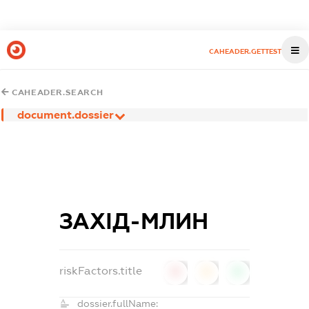
CAHEADER.GETTEST
CAHEADER.SEARCH
document.dossier
ЗАХІД-МЛИН
riskFactors.title
0
0
0
dossier.fullName: