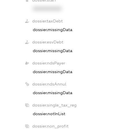
dossier.staff
XXXXXXXXXX
dossier.taxDebt
dossier.missingData
dossier.esvDebt
dossier.missingData
dossier.ndsPayer
dossier.missingData
dossier.ndsAnnul
dossier.missingData
dossier.single_tax_reg
dossier.notInList
dossier.non_profit