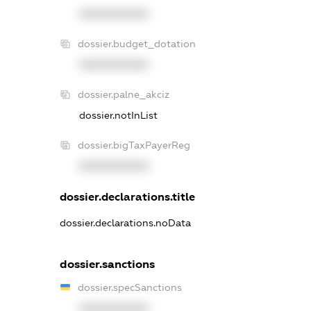
XXXXXXXXXX
dossier.budget_dotation
XXXXXXXXXX
dossier.palne_akciz
dossier.notInList
dossier.bigTaxPayerReg
XXXXXXXXXX
dossier.declarations.title
dossier.declarations.noData
dossier.sanctions
dossier.specSanctions
XXXXXXXXXX