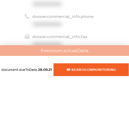
XXXXXXXXXX
dossier.commercial_info.phone
XXXXXXXXXX
dossier.commercial_info.fax
XXXXXXXXXX
freemium.actualData
dossier.commercial_info.email
XXXXXXXXXX
document.dueToDate
28.09.21
SEARCH.ONMONITORING
dossier.commercial_info.website
XXXXXXXXXX
dossier.commercial_info.activity
XXXXXXXXXX