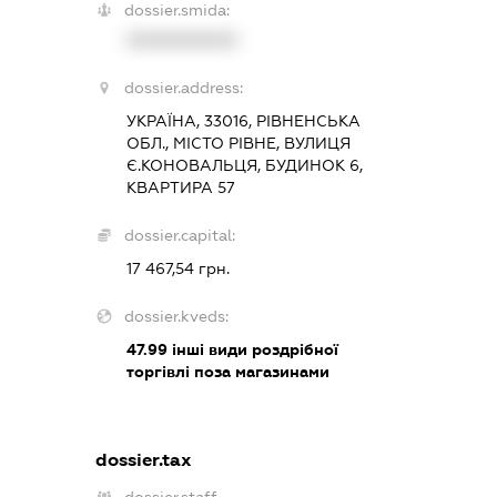
dossier.smida:
XXXXXXXXXX
dossier.address:
УКРАЇНА, 33016, РІВНЕНСЬКА
ОБЛ., МІСТО РІВНЕ, ВУЛИЦЯ
Є.КОНОВАЛЬЦЯ, БУДИНОК 6,
КВАРТИРА 57
dossier.capital:
17 467,54 грн.
dossier.kveds:
47.99
інші види роздрібної
торгівлі поза магазинами
dossier.tax