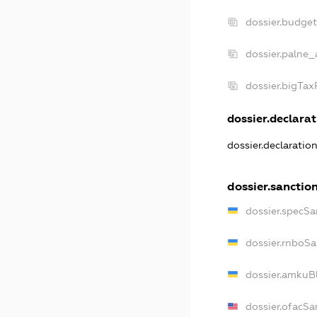
dossier.budge
dossier.palne_
dossier.bigTa
dossier.declarat
dossier.declaratio
dossier.sanctio
dossier.specSa
dossier.rnboS
dossier.amkuB
dossier.ofacSa