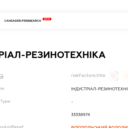
BETA
CAHEADER.PERSSEARCH
РІАЛ-РЕЗИНОТЕХНІКА
riskFactors.title
0
0
me:
ІНДУСТРІАЛ-РЕЗИНОТЕХН
bType:
-
33338974
ersAndBenef:
БІЛОПОЛЬСЬКИЙ ВОЛОДИ