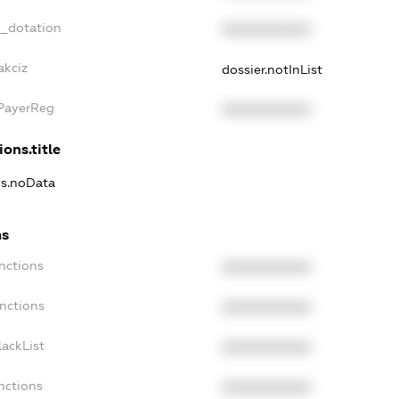
t_dotation
XXXXXXXXXX
akciz
dossier.notInList
xPayerReg
XXXXXXXXXX
ions.title
ns.noData
ns
nctions
XXXXXXXXXX
anctions
XXXXXXXXXX
lackList
XXXXXXXXXX
nctions
XXXXXXXXXX