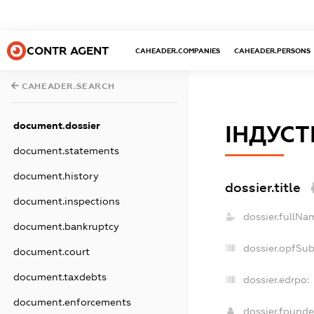
CONTR AGENT
CAHEADER.COMPANIES
CAHEADER.PERSONS
CAHEADER.SEARCH
document.dossier
ІНДУСТ
document.statements
document.history
dossier.title
document.inspections
dossier.fullNa
document.bankruptcy
dossier.opfSu
document.court
document.taxdebts
dossier.edrpo:
document.enforcements
dossier.found