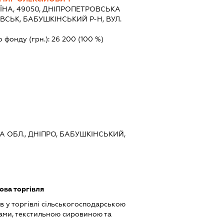
ЇНА, 49050, ДНIПРОПЕТРОВСЬКА
ВСЬК, БАБУШКІНСЬКИЙ Р-Н, ВУЛ.
о фонду (грн.):
26 200
(100 %)
А ОБЛ., ДНІПРО, БАБУШКІНСЬКИЙ,
ова торгівля
в у торгівлі сільськогосподарською
ами, текстильною сировиною та