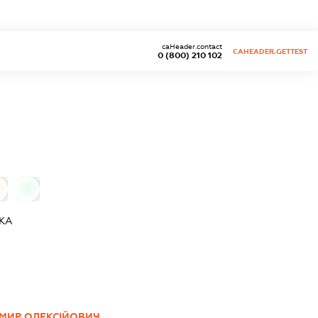
caHeader.contact
CAHEADER.GETTEST
0 (800) 210 102
0
ІКА
МИР ОЛЕКСІЙОВИЧ