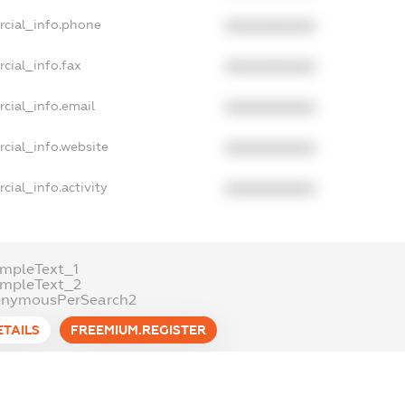
rcial_info.phone
XXXXXXXXXX
cial_info.fax
XXXXXXXXXX
cial_info.email
XXXXXXXXXX
cial_info.website
XXXXXXXXXX
cial_info.activity
XXXXXXXXXX
mpleText_1
ampleText_2
onymousPerSearch2
ETAILS
FREEMIUM.REGISTER