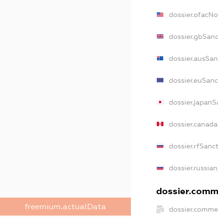
dossier.ofacN
dossier.gbSan
dossier.ausSan
dossier.euSanc
dossier.japanS
dossier.canad
dossier.rfSanc
dossier.russia
dossier.comme
freemium.actualData
dossier.comme