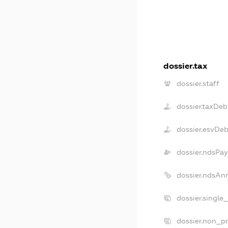
dossier.tax
dossier.staff
dossier.taxDeb
dossier.esvDe
dossier.ndsPay
dossier.ndsAn
dossier.single
dossier.non_pr