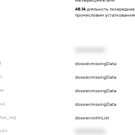
напівфабрикатами
46.14
діяльність посередник
промисловим устаткованням
XXXXXXXXXX
t
dossier.missingData
bt
dossier.missingData
er
dossier.missingData
nul
dossier.missingData
_tax_reg
dossier.notInList
ofit
XXXXXXXXXX