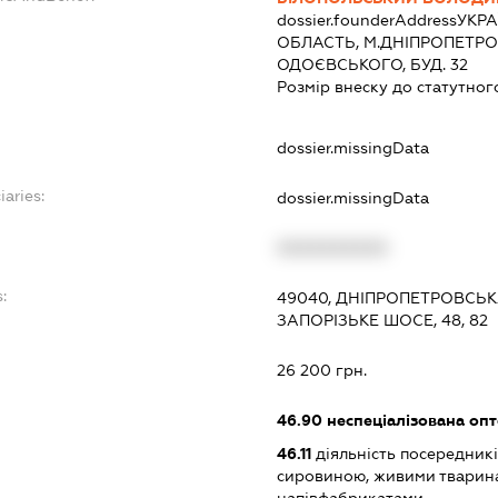
dossier.founderAddress
УКРА
ОБЛАСТЬ, М.ДНІПРОПЕТРО
ОДОЄВСЬКОГО, БУД. 32
Розмір внеску до статутног
dossier.missingData
iaries:
dossier.missingData
XXXXXXXXXX
:
49040, ДНІПРОПЕТРОВСЬК
ЗАПОРІЗЬКЕ ШОСЕ, 48, 82
26 200 грн.
46.90
неспеціалізована опт
46.11
діяльність посередникі
сировиною, живими тварин