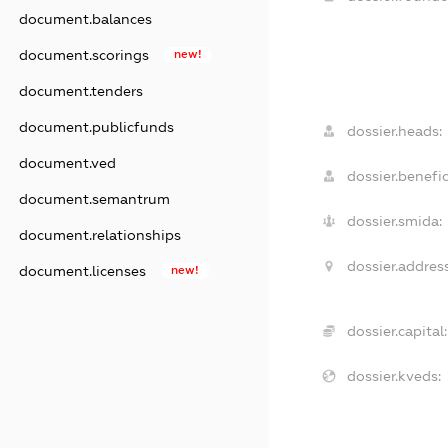
document.balances
document.scorings
new!
document.tenders
document.publicfunds
dossier.heads:
document.ved
dossier.benefic
document.semantrum
dossier.smida:
document.relationships
dossier.address
document.licenses
new!
dossier.capital:
dossier.kveds: