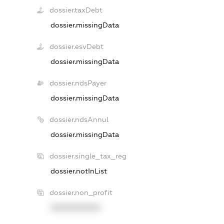
dossier.taxDebt
dossier.missingData
dossier.esvDebt
dossier.missingData
dossier.ndsPayer
dossier.missingData
dossier.ndsAnnul
dossier.missingData
dossier.single_tax_reg
dossier.notInList
dossier.non_profit
XXXXXXXXXX