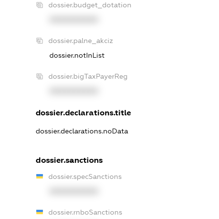
dossier.budget_dotation
XXXXXXXXXX
dossier.palne_akciz
dossier.notInList
dossier.bigTaxPayerReg
XXXXXXXXXX
dossier.declarations.title
dossier.declarations.noData
dossier.sanctions
dossier.specSanctions
XXXXXXXXXX
dossier.rnboSanctions