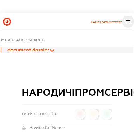
CAHEADER.GETTEST
CAHEADER.SEARCH
document.dossier
НАРОДИЧІПРОМСЕРВІ
riskFactors.title
0
0
0
dossier.fullName: