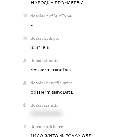
НАРОДИЧІПРОМСЕРВІС
dossier.opfSubType:
-
dossier.edrpo:
33341168
dossier.heads:
dossier.missingData
dossier.beneficiaries:
dossier.missingData
dossier.smida:
XXXXXXXXXX
dossier.address:
11400, ЖИТОМИРСЬКА ОБЛ.,