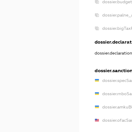
dossier.budge
dossier.palne_
dossier.bigTa
dossier.declarat
dossier.declaratio
dossier.sanctio
dossier.specSa
dossier.rnboSa
dossier.amkuBl
dossier.ofacSa