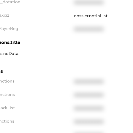
t_dotation
XXXXXXXXXX
akciz
dossier.notInList
xPayerReg
XXXXXXXXXX
ions.title
ns.noData
ns
nctions
XXXXXXXXXX
nctions
XXXXXXXXXX
ackList
XXXXXXXXXX
nctions
XXXXXXXXXX