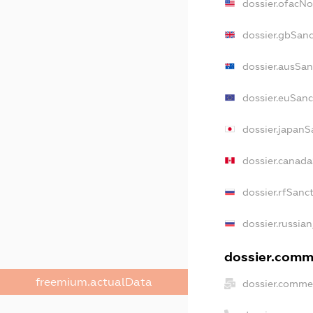
dossier.ofacN
dossier.gbSanc
dossier.ausSan
dossier.euSanc
dossier.japanS
dossier.canad
dossier.rfSanc
dossier.russian
dossier.comme
freemium.actualData
dossier.commer