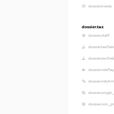
dossier.kveds:
dossier.tax
dossier.staff
dossier.taxDeb
dossier.esvDeb
dossier.ndsPay
dossier.ndsAn
dossier.single
dossier.non_pr