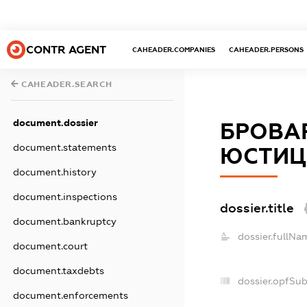
CONTR AGENT
CAHEADER.COMPANIES
CAHEADER.PERSONS
CAHEADER.SEARCH
document.dossier
БРОВА
document.statements
ЮСТИЦІ
document.history
document.inspections
dossier.title
document.bankruptcy
dossier.fullNa
document.court
document.taxdebts
dossier.opfSu
document.enforcements