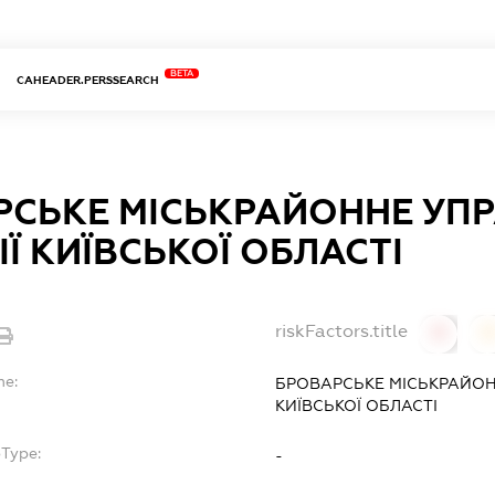
BETA
CAHEADER.PERSSEARCH
РСЬКЕ МІСЬКРАЙОННЕ УП
Ї КИЇВСЬКОЇ ОБЛАСТІ
riskFactors.title
0
0
me:
БРОВАРСЬКЕ МІСЬКРАЙОН
КИЇВСЬКОЇ ОБЛАСТІ
bType:
-