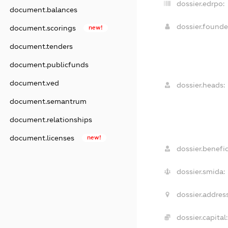
dossier.edrpo:
document.balances
dossier.found
document.scorings
new!
document.tenders
document.publicfunds
document.ved
dossier.heads:
document.semantrum
document.relationships
document.licenses
new!
dossier.benefic
dossier.smida:
dossier.address
dossier.capital: