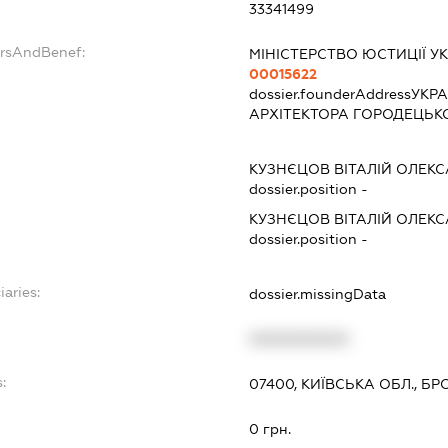
33341499
ersAndBenef:
МІНІСТЕРСТВО ЮСТИЦІЇ У
00015622
dossier.founderAddress
УКРА
АРХІТЕКТОРА ГОРОДЕЦЬКО
КУЗНЄЦОВ ВІТАЛІЙ ОЛЕК
dossier.position -
КУЗНЄЦОВ ВІТАЛІЙ ОЛЕК
dossier.position -
iaries:
dossier.missingData
XXXXXXXXXX
:
07400, КИЇВСЬКА ОБЛ., БР
0 грн.