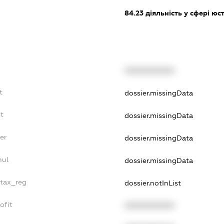
84.23
діяльність у сфері юс
XXXXXXXXXX
t
dossier.missingData
t
dossier.missingData
er
dossier.missingData
nul
dossier.missingData
_tax_reg
dossier.notInList
ofit
XXXXXXXXXX