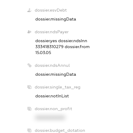
dossier.esvDebt
dossier.missingData
dossier.ndsPayer
dossier.yes
dossier.ndsInn
333418310279
dossier.from
15.03.05
dossier.ndsAnnul
dossier.missingData
dossier.single_tax_reg
dossier.notInList
dossier.non_profit
XXXXXXXXXX
dossier.budget_dotation