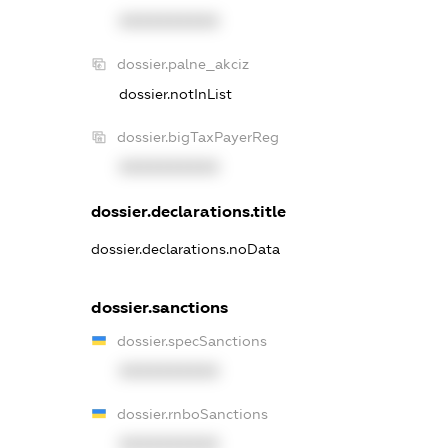
XXXXXXXXXX
dossier.palne_akciz
dossier.notInList
dossier.bigTaxPayerReg
XXXXXXXXXX
dossier.declarations.title
dossier.declarations.noData
dossier.sanctions
dossier.specSanctions
XXXXXXXXXX
dossier.rnboSanctions
XXXXXXXXXX