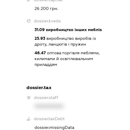
26 200 грн.
dossier.kveds:
31.09
виробництво інших меблів
25.93
виробництво виробів із
дроту, ланцюгів і пружин
46.47
оптова торгівля меблями,
килимами й освітлювальним
приладдям
dossier.tax
dossier.staff
XXXXXXXXXX
dossier.taxDebt
dossier.missingData