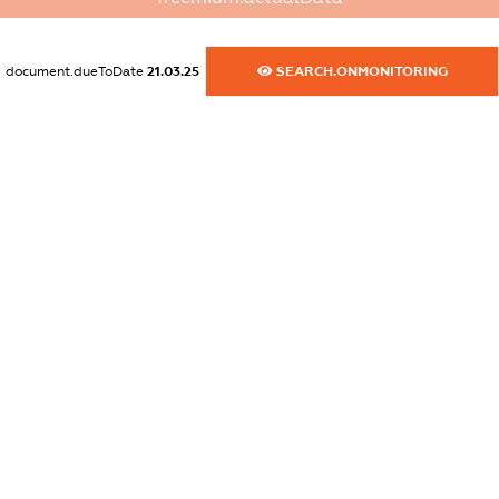
XXXXXXXXXX
dossier.commercial_info.fax
document.dueToDate
21.03.25
SEARCH.ONMONITORING
XXXXXXXXXX
dossier.commercial_info.email
XXXXXXXXXX
dossier.commercial_info.website
XXXXXXXXXX
dossier.commercial_info.activity
XXXXXXXXXX
freemium.exampleText_1
freemium.exampleText_2
freemium.anonymousPerSearch2
FREEMIUM.DETAILS