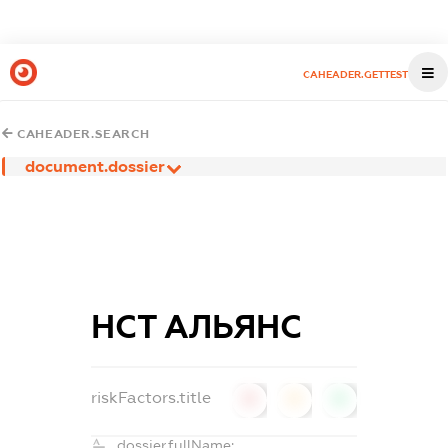
CAHEADER.GETTEST
CAHEADER.SEARCH
document.dossier
НСТ АЛЬЯНС
riskFactors.title
0
0
0
dossier.fullName: