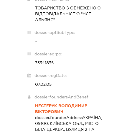
ТОВАРИСТВО З ОБМЕЖЕНОЮ
ВІДПОВІДАЛЬНІСТЮ "НСТ
АЛЬЯНС"
dossier.opfSubType:
-
dossier.edrpo:
33341835
dossier.regDate:
07.02.05
dossier.foundersAndBenef:
НЕСТЕРУК ВОЛОДИМИР
ВІКТОРОВИЧ
dossier.founderAddress
УКРАЇНА,
09100, КИЇВСЬКА ОБЛ., МІСТО
БІЛА ЦЕРКВА, ВУЛИЦЯ 2-ГА