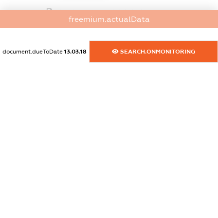
dossier.commercial_info.fax
freemium.actualData
XXXXXXXXXX
dossier.commercial_info.email
document.dueToDate
13.03.18
SEARCH.ONMONITORING
XXXXXXXXXX
dossier.commercial_info.website
XXXXXXXXXX
dossier.commercial_info.activity
XXXXXXXXXX
freemium.exampleText_1
freemium.exampleText_2
freemium.anonymousPerSearch2
FREEMIUM.DETAILS
FREEMIUM.REGISTER