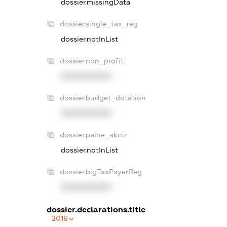
dossier.missingData
dossier.single_tax_reg
dossier.notInList
dossier.non_profit
XXXXXXXXXX
dossier.budget_dotation
XXXXXXXXXX
dossier.palne_akciz
dossier.notInList
dossier.bigTaxPayerReg
XXXXXXXXXX
dossier.declarations.title
2016