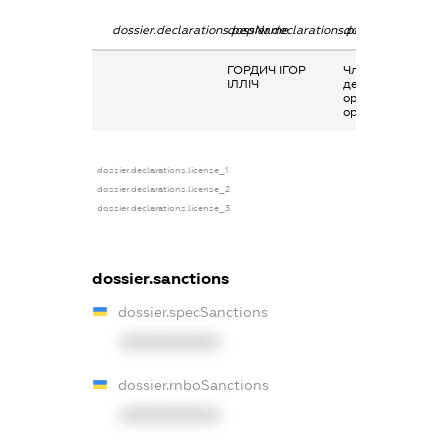
dossier.declarations.pepName
dossier.declarations.personName
dossier.declaratio
ГОРДИЧ ІГОР
Членство суб’єкт
ІЛЛІЧ
декларування в
організаціях та їх
органах
dossier.declarations.license_1
dossier.declarations.license_2
dossier.declarations.license_3
dossier.sanctions
dossier.specSanctions
XXXXXXXXXX
dossier.rnboSanctions
XXXXXXXXXX