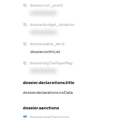
dossier.non_profit
XXXXXXXXXX
dossier.budget_dotation
XXXXXXXXXX
dossier.palne_akciz
dossier.notInList
dossier.bigTaxPayerReg
XXXXXXXXXX
dossier.declarations.title
dossier.declarations.noData
dossier.sanctions
dossier.specSanctions