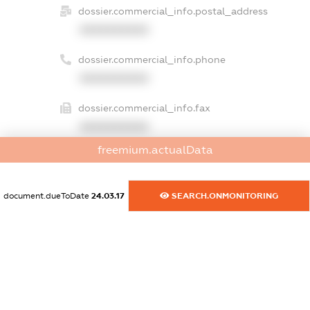
dossier.commercial_info.postal_address
XXXXXXXXXX
dossier.commercial_info.phone
XXXXXXXXXX
dossier.commercial_info.fax
XXXXXXXXXX
freemium.actualData
dossier.commercial_info.email
XXXXXXXXXX
document.dueToDate
24.03.17
SEARCH.ONMONITORING
dossier.commercial_info.website
XXXXXXXXXX
dossier.commercial_info.activity
XXXXXXXXXX