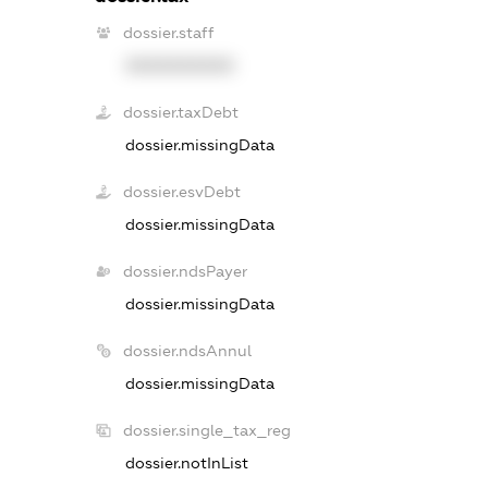
dossier.staff
XXXXXXXXXX
dossier.taxDebt
dossier.missingData
dossier.esvDebt
dossier.missingData
dossier.ndsPayer
dossier.missingData
dossier.ndsAnnul
dossier.missingData
dossier.single_tax_reg
dossier.notInList