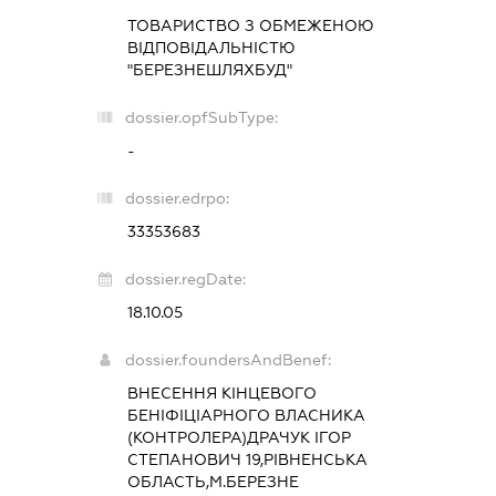
ТОВАРИСТВО З ОБМЕЖЕНОЮ
ВІДПОВІДАЛЬНІСТЮ
"БЕРЕЗНЕШЛЯХБУД"
dossier.opfSubType:
-
dossier.edrpo:
33353683
dossier.regDate:
18.10.05
dossier.foundersAndBenef:
ВНЕСЕННЯ КІНЦЕВОГО
БЕНІФІЦІАРНОГО ВЛАСНИКА
(КОНТРОЛЕРА)ДРАЧУК ІГОР
СТЕПАНОВИЧ 19,РІВНЕНСЬКА
ОБЛАСТЬ,М.БЕРЕЗНЕ