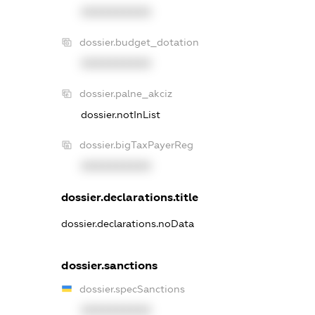
XXXXXXXXXX
dossier.budget_dotation
XXXXXXXXXX
dossier.palne_akciz
dossier.notInList
dossier.bigTaxPayerReg
XXXXXXXXXX
dossier.declarations.title
dossier.declarations.noData
dossier.sanctions
dossier.specSanctions
XXXXXXXXXX