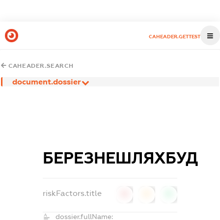
CAHEADER.GETTEST
CAHEADER.SEARCH
document.dossier
БЕРЕЗНЕШЛЯХБУД
riskFactors.title
0
0
0
dossier.fullName: