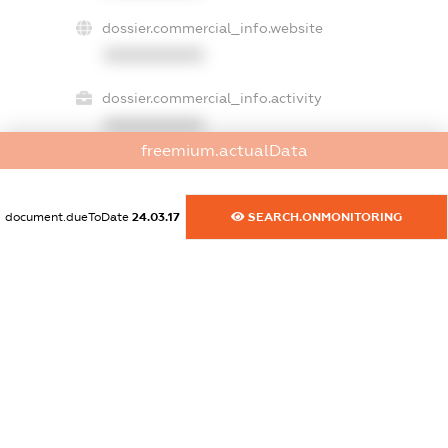
dossier.commercial_info.website
XXXXXXXXXX
dossier.commercial_info.activity
XXXXXXXXXX
freemium.actualData
freemium.exampleText_1
document.dueToDate
24.03.17
SEARCH.ONMONITORING
freemium.exampleText_2
freemium.anonymousPerSearch2
FREEMIUM.DETAILS
FREEMIUM.REGISTER