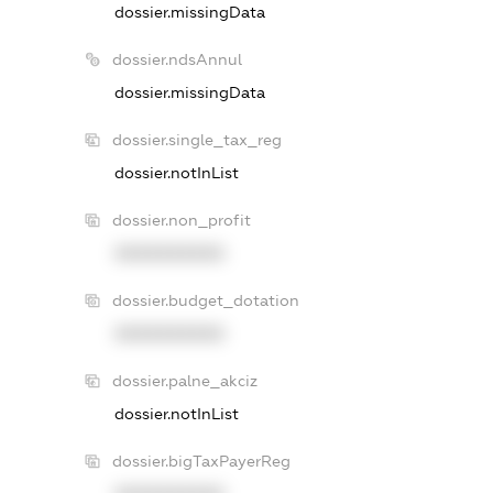
dossier.missingData
dossier.ndsAnnul
dossier.missingData
dossier.single_tax_reg
dossier.notInList
dossier.non_profit
XXXXXXXXXX
dossier.budget_dotation
XXXXXXXXXX
dossier.palne_akciz
dossier.notInList
dossier.bigTaxPayerReg