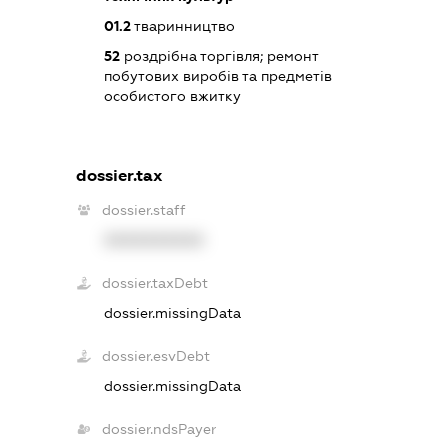
01.2
тваринництво
52
роздрібна торгівля; ремонт
побутових виробів та предметів
особистого вжитку
dossier.tax
dossier.staff
XXXXXXXXXX
dossier.taxDebt
dossier.missingData
dossier.esvDebt
dossier.missingData
dossier.ndsPayer