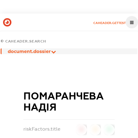
CAHEADER.GETTEST
CAHEADER.SEARCH
document.dossier
ПОМАРАНЧЕВА
НАДІЯ
riskFactors.title
0
0
0