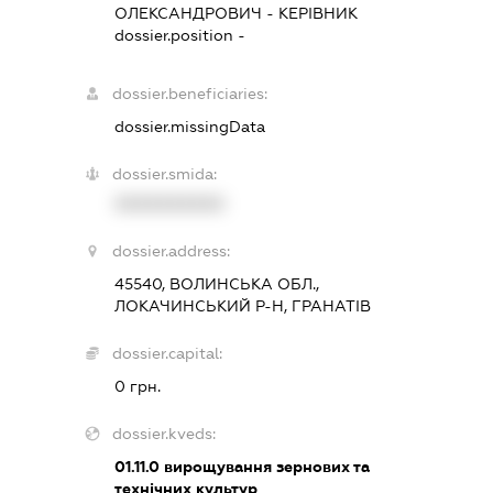
ОЛЕКСАНДРОВИЧ
-
КЕРІВНИК
dossier.position -
dossier.beneficiaries:
dossier.missingData
dossier.smida:
XXXXXXXXXX
dossier.address:
45540, ВОЛИНСЬКА ОБЛ.,
ЛОКАЧИНСЬКИЙ Р-Н, ГРАНАТІВ
dossier.capital:
0 грн.
dossier.kveds:
01.11.0
вирощування зернових та
технічних культур