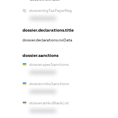
dossier.bigTaxPayerReg
XXXXXXXXXX
dossier.declarations.title
dossier.declarations.noData
dossier.sanctions
dossier.specSanctions
XXXXXXXXXX
dossier.rnboSanctions
XXXXXXXXXX
dossier.amkuBlackList
XXXXXXXXXX