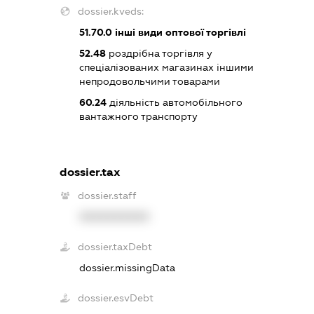
dossier.kveds:
51.70.0
інші види оптової торгівлі
52.48
роздрібна торгівля у
спеціалізованих магазинах іншими
непродовольчими товарами
60.24
діяльність автомобільного
вантажного транспорту
dossier.tax
dossier.staff
XXXXXXXXXX
dossier.taxDebt
dossier.missingData
dossier.esvDebt