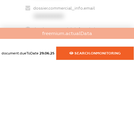
dossier.commercial_info.email
XXXXXXXXXX
dossier.commercial_info.website
freemium.actualData
XXXXXXXXXX
dossier.commercial_info.activity
document.dueToDate
29.06.25
SEARCH.ONMONITORING
XXXXXXXXXX
freemium.exampleText_1
freemium.exampleText_2
freemium.anonymousPerSearch2
FREEMIUM.DETAILS
FREEMIUM.REGISTER