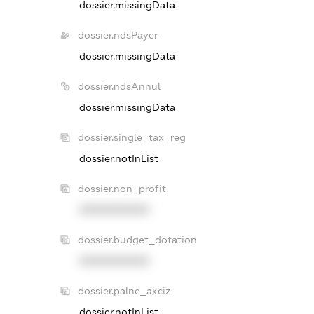
dossier.missingData
dossier.ndsPayer
dossier.missingData
dossier.ndsAnnul
dossier.missingData
dossier.single_tax_reg
dossier.notInList
dossier.non_profit
XXXXXXXXXX
dossier.budget_dotation
XXXXXXXXXX
dossier.palne_akciz
dossier.notInList