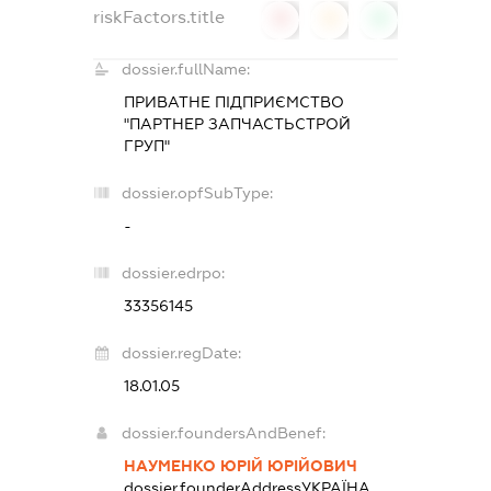
riskFactors.title
0
0
0
dossier.fullName:
ПРИВАТНЕ ПІДПРИЄМСТВО
"ПАРТНЕР ЗАПЧАСТЬСТРОЙ
ГРУП"
dossier.opfSubType:
-
dossier.edrpo:
33356145
dossier.regDate:
18.01.05
dossier.foundersAndBenef:
НАУМЕНКО ЮРІЙ ЮРІЙОВИЧ
dossier.founderAddress
УКРАЇНА,