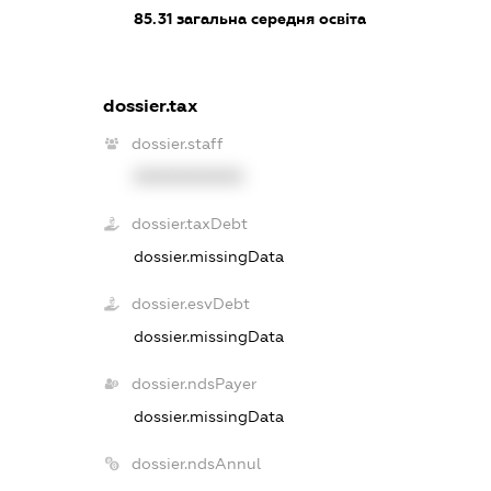
85.31
загальна середня освіта
dossier.tax
dossier.staff
XXXXXXXXXX
dossier.taxDebt
dossier.missingData
dossier.esvDebt
dossier.missingData
dossier.ndsPayer
dossier.missingData
dossier.ndsAnnul