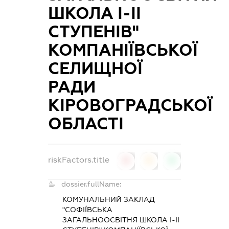
ШКОЛА І-ІІ
СТУПЕНІВ"
КОМПАНІЇВСЬКОЇ
СЕЛИЩНОЇ
РАДИ
КІРОВОГРАДСЬКОЇ
ОБЛАСТІ
riskFactors.title
0
0
0
dossier.fullName:
КОМУНАЛЬНИЙ ЗАКЛАД
"СОФІЇВСЬКА
ЗАГАЛЬНООСВІТНЯ ШКОЛА І-ІІ