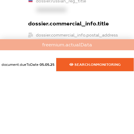
dossier.russian_reg_title
XXXXXXXXXX
dossier.commercial_info.title
dossier.commercial_info.postal_address
XXXXXXXXXX
freemium.actualData
dossier.commercial_info.phone
XXXXXXXXXX
document.dueToDate
05.05.25
SEARCH.ONMONITORING
dossier.commercial_info.fax
XXXXXXXXXX
dossier.commercial_info.email
XXXXXXXXXX
dossier.commercial_info.website
XXXXXXXXXX