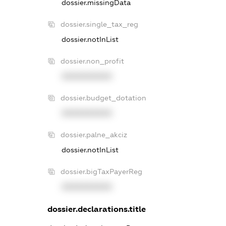
dossier.missingData
dossier.single_tax_reg
dossier.notInList
dossier.non_profit
XXXXXXXXXX
dossier.budget_dotation
XXXXXXXXXX
dossier.palne_akciz
dossier.notInList
dossier.bigTaxPayerReg
XXXXXXXXXX
dossier.declarations.title