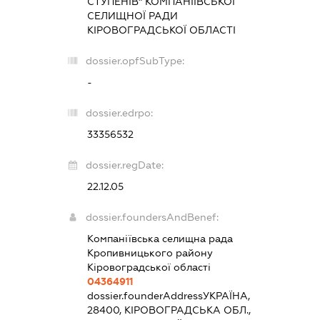
СТУПЕНІВ" КОМПАНІЇВСЬКОЇ
СЕЛИЩНОЇ РАДИ
КІРОВОГРАДСЬКОЇ ОБЛАСТІ
dossier.opfSubType:
-
dossier.edrpo:
33356532
dossier.regDate:
22.12.05
dossier.foundersAndBenef:
Компаніївська селищна рада
Кропивницького району
Кіровоградської області
04364911
dossier.founderAddress
УКРАЇНА,
28400, КІРОВОГРАДСЬКА ОБЛ.,