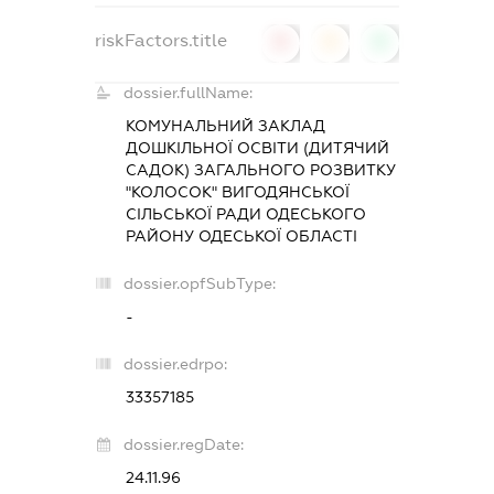
riskFactors.title
0
0
0
dossier.fullName:
КОМУНАЛЬНИЙ ЗАКЛАД
ДОШКІЛЬНОЇ ОСВІТИ (ДИТЯЧИЙ
САДОК) ЗАГАЛЬНОГО РОЗВИТКУ
"КОЛОСОК" ВИГОДЯНСЬКОЇ
СІЛЬСЬКОЇ РАДИ ОДЕСЬКОГО
РАЙОНУ ОДЕСЬКОЇ ОБЛАСТІ
dossier.opfSubType:
-
dossier.edrpo:
33357185
dossier.regDate:
24.11.96