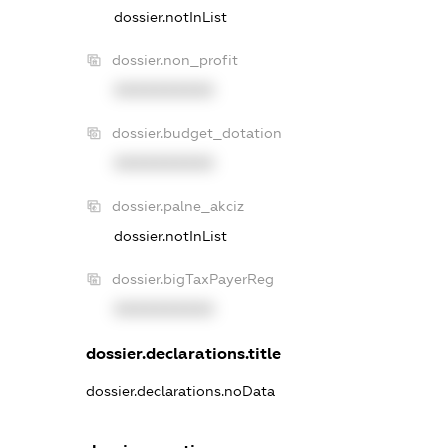
dossier.notInList
dossier.non_profit
XXXXXXXXXX
dossier.budget_dotation
XXXXXXXXXX
dossier.palne_akciz
dossier.notInList
dossier.bigTaxPayerReg
XXXXXXXXXX
dossier.declarations.title
dossier.declarations.noData