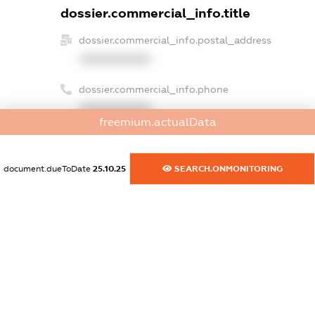
dossier.commercial_info.title
dossier.commercial_info.postal_address
XXXXXXXXXX
dossier.commercial_info.phone
XXXXXXXXXX
freemium.actualData
dossier.commercial_info.fax
XXXXXXXXXX
document.dueToDate
25.10.25
SEARCH.ONMONITORING
dossier.commercial_info.email
XXXXXXXXXX
dossier.commercial_info.website
XXXXXXXXXX
dossier.commercial_info.activity
XXXXXXXXXX