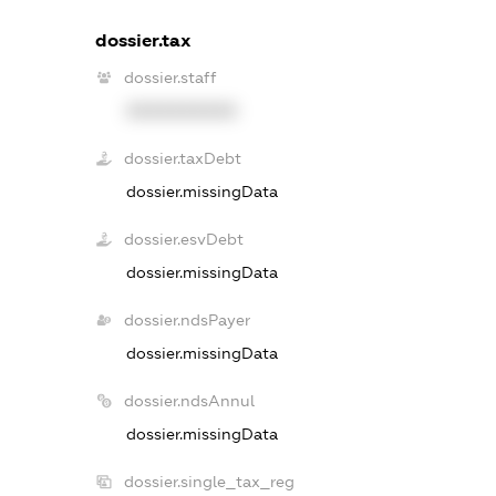
dossier.tax
dossier.staff
XXXXXXXXXX
dossier.taxDebt
dossier.missingData
dossier.esvDebt
dossier.missingData
dossier.ndsPayer
dossier.missingData
dossier.ndsAnnul
dossier.missingData
dossier.single_tax_reg