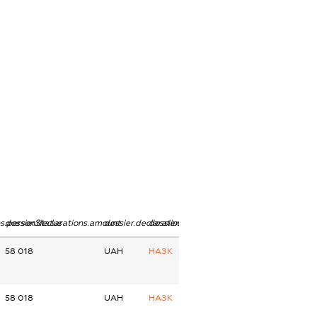
ns.personStatus
dossier.declarations.amount
dossier.declarations.currency
dossier.declarations.source
58 018
UAH
НАЗК
58 018
UAH
НАЗК