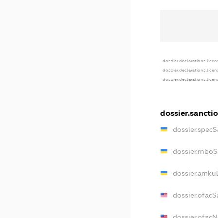
dossier.declarations.licen
dossier.declarations.lice
dossier.declarations.lice
dossier.sancti
dossier.spec
dossier.rnbo
dossier.amku
dossier.ofacS
dossier.ofac