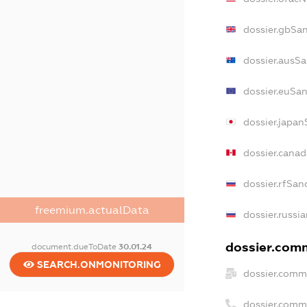
dossier.gbSa
dossier.ausS
dossier.euSa
dossier.japan
dossier.cana
dossier.rfSan
freemium.actualData
dossier.russi
dossier.comm
document.dueToDate
30.01.24
SEARCH.ONMONITORING
dossier.comm
dossier.comm