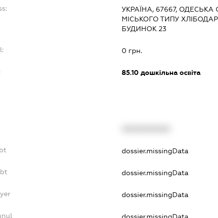
ss:
УКРАЇНА, 67667, ОДЕСЬКА
МІСЬКОГО ТИПУ ХЛІБОДАР
БУДИНОК 23
l:
0 грн.
:
85.10
дошкільна освіта
XXXXXXXXXX
bt
dossier.missingData
ebt
dossier.missingData
yer
dossier.missingData
nnul
dossier.missingData