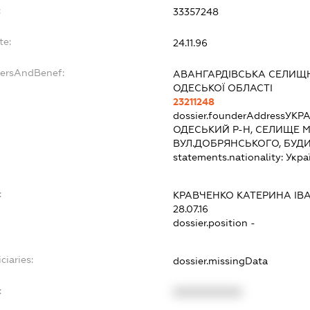
:
33357248
te:
24.11.96
dersAndBenef:
АВАНГАРДІВСЬКА СЕЛИЩ
ОДЕСЬКОЇ ОБЛАСТІ
23211248
dossier.founderAddress
УКРА
ОДЕСЬКИЙ Р-Н, СЕЛИЩЕ М
ВУЛ.ДОБРЯНСЬКОГО, БУД
statements.nationality:
Укра
:
КРАВЧЕНКО КАТЕРИНА ІВ
28.07.16
dossier.position -
ciaries:
dossier.missingData
:
XXXXXXXXXX