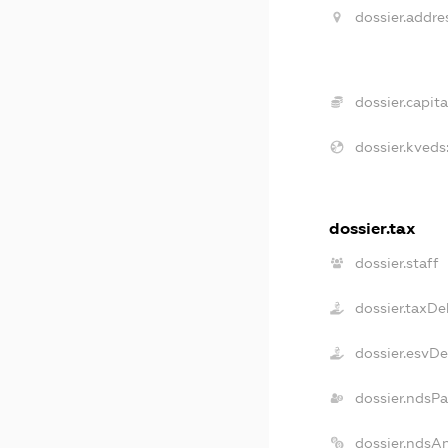
dossier.addre
dossier.capita
dossier.kveds
dossier.tax
dossier.staff
dossier.taxDe
dossier.esvD
dossier.ndsPa
dossier.ndsA