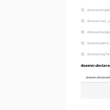
dossier.singl
dossier.non_p
dossier.budg
dossier.palne
dossier.bigT
dossier.declara
dossier.declara