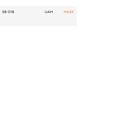
58 018
UAH
НАЗК