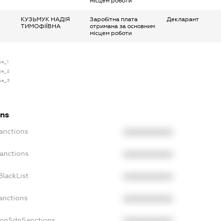
місцем роботи
КУЗЬМУК НАДІЯ
Заробітна плата
Декларант
ТИМОФІЇВНА
отримана за основним
місцем роботи
se_1
nse_2
nse_3
ons
Sanctions
XXXXXXXXXX
Sanctions
XXXXXXXXXX
BlackList
XXXXXXXXXX
anctions
XXXXXXXXXX
NonSdnSanctions