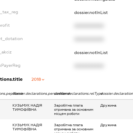
e_tax_reg
dossier.notInList
rofit
XXXXXXXXXX
et_dotation
XXXXXXXXXX
_akciz
dossier.notInList
axPayerReg
XXXXXXXXXX
tions.title
2018
tions.pepName
dossier.declarations.personName
dossier.declarations.relType
dossier.declaratio
КУЗЬМУК НАДІЯ
Заробітна плата
Дружина
ТИМОФІЇВНА
отримана за основним
місцем роботи
КУЗЬМУК НАДІЯ
Заробітна плата
Дружина
ТИМОФІЇВНА
отримана за основним