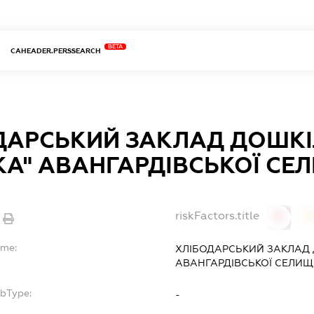
BETA
CAHEADER.PERSSEARCH
ДАРСЬКИЙ ЗАКЛАД ДОШКІ
ЗКА" АВАНГАРДІВСЬКОЇ СЕ
riskFactors.title
0
ame:
ХЛІБОДАРСЬКИЙ ЗАКЛАД Д
АВАНГАРДІВСЬКОЇ СЕЛИЩ
ubType:
-