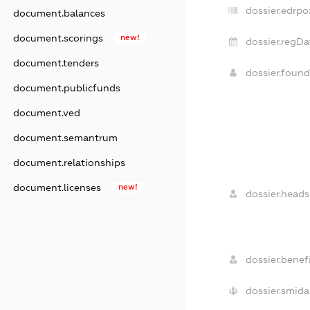
dossier.edrpo
document.balances
document.scorings
new!
dossier.regDa
document.tenders
dossier.foun
document.publicfunds
document.ved
document.semantrum
document.relationships
document.licenses
new!
dossier.heads
dossier.benefi
dossier.smida