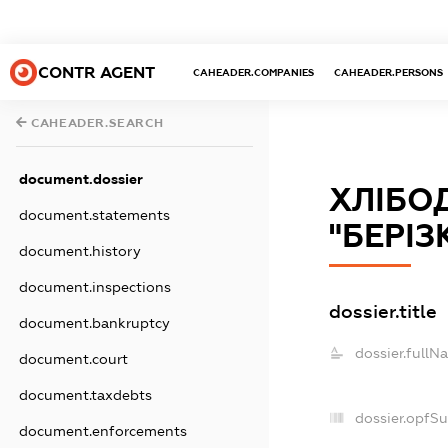
CONTR AGENT
CAHEADER.COMPANIES
CAHEADER.PERSONS
CAHEADER.SEARCH
document.dossier
ХЛІБО
document.statements
"БЕРІ
document.history
document.inspections
dossier.title
document.bankruptcy
dossier.fullN
document.court
document.taxdebts
dossier.opfS
document.enforcements