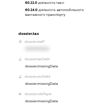
60.22.0
діяльність таксі
60.24.0
діяльність автомобільного
вантажного транспорту
dossier.tax
dossier.staff
XXXXXXXXXX
dossier.taxDebt
dossier.missingData
dossier.esvDebt
dossier.missingData
dossier.ndsPayer
dossier.missingData