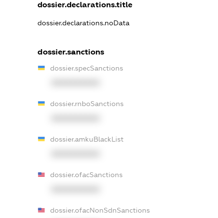
dossier.declarations.title
dossier.declarations.noData
dossier.sanctions
dossier.specSanctions
XXXXXXXXXX
dossier.rnboSanctions
XXXXXXXXXX
dossier.amkuBlackList
XXXXXXXXXX
dossier.ofacSanctions
XXXXXXXXXX
dossier.ofacNonSdnSanctions