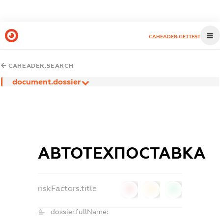
CAHEADER.GETTEST
CAHEADER.SEARCH
document.dossier
АВТОТЕХПОСТАВКА
riskFactors.title
0
0
0
dossier.fullName: