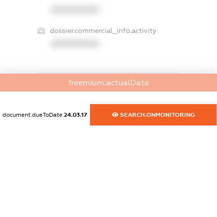
XXXXXXXXXX
dossier.commercial_info.activity
XXXXXXXXXX
freemium.actualData
freemium.exampleText_1
freemium.exampleText_2
freemium.anonymousPerSearch2
document.dueToDate
24.03.17
SEARCH.ONMONITORING
FREEMIUM.DETAILS
FREEMIUM.REGISTER