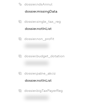
dossier.ndsAnnul
dossier.missingData
dossier.single_tax_reg
dossier.notInList
dossier.non_profit
XXXXXXXXXX
dossier.budget_dotation
XXXXXXXXXX
dossier.palne_akciz
dossier.notInList
dossier.bigTaxPayerReg
XXXXXXXXXX