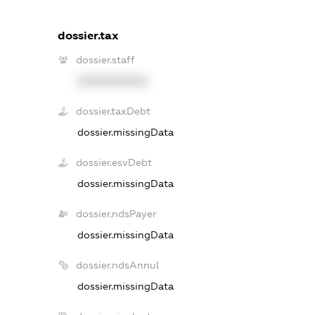
dossier.tax
dossier.staff
XXXXXXXXXX
dossier.taxDebt
dossier.missingData
dossier.esvDebt
dossier.missingData
dossier.ndsPayer
dossier.missingData
dossier.ndsAnnul
dossier.missingData