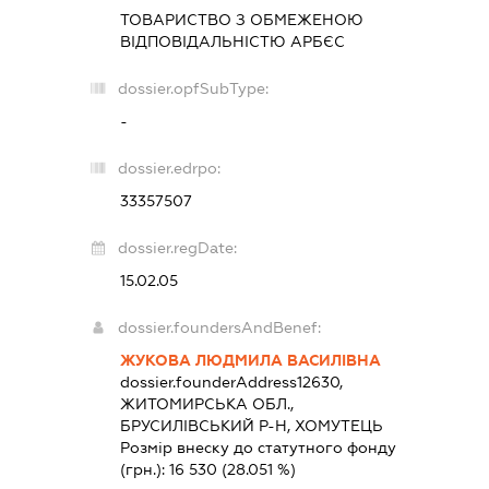
ТОВАРИСТВО З ОБМЕЖЕНОЮ
ВІДПОВІДАЛЬНІСТЮ
АРБЄС
dossier.opfSubType:
-
dossier.edrpo:
33357507
dossier.regDate:
15.02.05
dossier.foundersAndBenef:
ЖУКОВА ЛЮДМИЛА ВАСИЛІВНА
dossier.founderAddress
12630,
ЖИТОМИРСЬКА ОБЛ.,
БРУСИЛІВСЬКИЙ Р-Н, ХОМУТЕЦЬ
Розмір внеску до статутного фонду
(грн.):
16 530
(28.051 %)