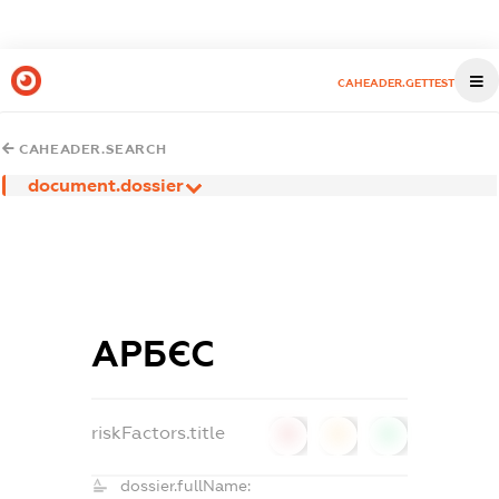
CAHEADER.GETTEST
CAHEADER.SEARCH
document.dossier
АРБЄС
riskFactors.title
0
0
0
dossier.fullName: