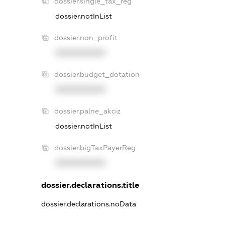
dossier.single_tax_reg
dossier.notInList
dossier.non_profit
XXXXXXXXXX
dossier.budget_dotation
XXXXXXXXXX
dossier.palne_akciz
dossier.notInList
dossier.bigTaxPayerReg
XXXXXXXXXX
dossier.declarations.title
dossier.declarations.noData