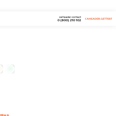
caHeader.contact
CAHEADER.GETTEST
0 (800) 210 102
0
РІВНА