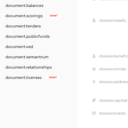
document.balances
document.scorings
new!
dossier.heads:
document.tenders
document.publicfunds
document.ved
dossier.benefic
document.semantrum
document.relationships
dossier.smida:
document.licenses
new!
dossier.address
dossier.capital:
dossier.kveds: