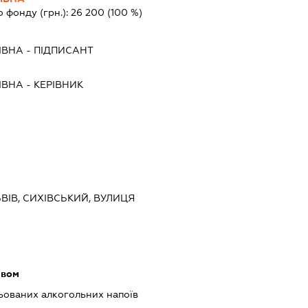
о фонду (грн.):
26 200
(100 %)
ІВНА
-
ПІДПИСАНТ
ІВНА
-
КЕРІВНИК
ЬВІВ, СИХІВСЬКИЙ, ВУЛИЦЯ
ивом
ованих алкогольних напоїв