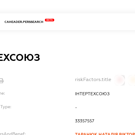
BETA
CAHEADER.PERSSEARCH
ТЕХСОЮЗ
riskFactors.title
0
0
me:
ІНТЕРТЕХСОЮЗ
bType:
-
33357557
ersAndBenef:
ТАРАНЮК НАТАЛІЯ ВІКТО