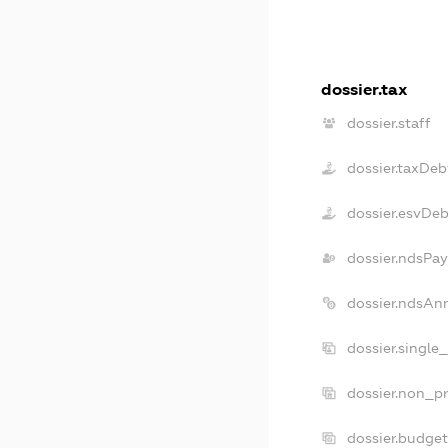
dossier.tax
dossier.staff
dossier.taxDeb
dossier.esvDeb
dossier.ndsPay
dossier.ndsAn
dossier.single
dossier.non_pr
dossier.budge