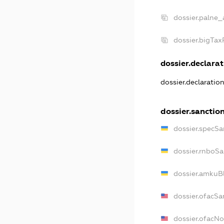
dossier.palne_
dossier.bigTa
dossier.declarat
dossier.declaratio
dossier.sanctio
dossier.specSa
dossier.rnboSa
dossier.amkuBl
dossier.ofacSa
dossier.ofacN