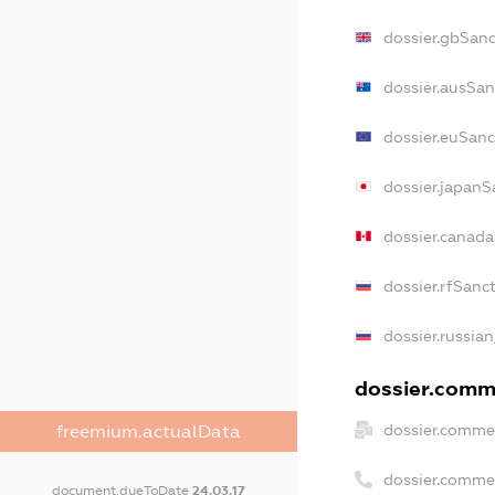
dossier.gbSanc
dossier.ausSan
dossier.euSanc
dossier.japanS
dossier.canad
dossier.rfSanc
dossier.russian
dossier.comme
dossier.commer
freemium.actualData
dossier.comme
document.dueToDate
24.03.17