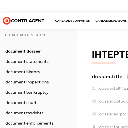
CONTR AGENT
CAHEADER.COMPANIES
CAHEADER.PERSONS
CAHEADER.SEARCH
document.dossier
ІНТЕР
document.statements
document.history
dossier.title
document.inspections
dossier.fullNa
document.bankruptcy
dossier.opfSu
document.court
document.taxdebts
dossier.edrpo:
document.enforcements
dossier.found