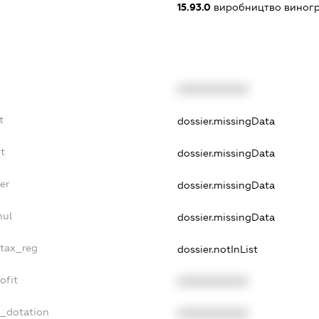
15.93.0
виробництво виногр
XXXXXXXXXX
t
dossier.missingData
t
dossier.missingData
er
dossier.missingData
nul
dossier.missingData
_tax_reg
dossier.notInList
ofit
XXXXXXXXXX
t_dotation
XXXXXXXXXX