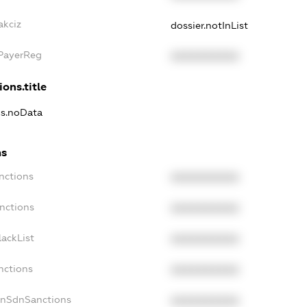
akciz
dossier.notInList
xPayerReg
XXXXXXXXXX
ions.title
ns.noData
ns
nctions
XXXXXXXXXX
nctions
XXXXXXXXXX
ackList
XXXXXXXXXX
nctions
XXXXXXXXXX
onSdnSanctions
XXXXXXXXXX