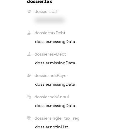
dossier.tax
dossier.staff
XXXXXXXXXX
dossier.taxDebt
dossier.missingData
dossier.esvDebt
dossier.missingData
dossier.ndsPayer
dossier.missingData
dossier.ndsAnnul
dossier.missingData
dossier.single_tax_reg
dossier.notInList