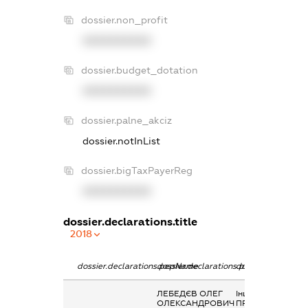
dossier.non_profit
XXXXXXXXXX
dossier.budget_dotation
XXXXXXXXXX
dossier.palne_akciz
dossier.notInList
dossier.bigTaxPayerReg
XXXXXXXXXX
dossier.declarations.title
2018
dossier.declarations.pepName
dossier.declarations.personName
dossier.declarati
ЛЕБЕДЄВ ОЛЕГ
Інше,
ОЛЕКСАНДРОВИЧ
ПРОФСПІЛКОВІ