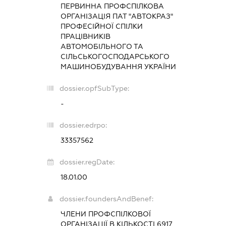
ПЕРВИННА ПРОФСПІЛКОВА
ОРГАНІЗАЦІЯ ПАТ "АВТОКРАЗ"
ПРОФЕСІЙНОЇ СПІЛКИ
ПРАЦІВНИКІВ
АВТОМОБІЛЬНОГО ТА
СІЛЬСЬКОГОСПОДАРСЬКОГО
МАШИНОБУДУВАННЯ УКРАЇНИ
dossier.opfSubType:
-
dossier.edrpo:
33357562
dossier.regDate:
18.01.00
dossier.foundersAndBenef:
ЧЛЕНИ ПРОФСПІЛКОВОЇ
ОРГАНІЗАЦІЇ В КІЛЬКОСТІ 6917