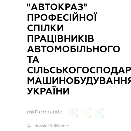
"АВТОКРАЗ"
ПРОФЕСІЙНОЇ
СПІЛКИ
ПРАЦІВНИКІВ
АВТОМОБІЛЬНОГО
ТА
СІЛЬСЬКОГОСПОДА
МАШИНОБУДУВАНН
УКРАЇНИ
riskFactors.title
0
0
0
dossier.fullName: