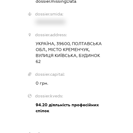
dossier.missingData
dossier.smida:
XXXXXXXXXX
dossier.address:
УКРАЇНА, 39600, ПОЛТАВСЬКА
ОБЛ., МІСТО КРЕМЕНЧУК,
ВУЛИЦЯ КИЇВСЬКА, БУДИНОК
62
dossier.capital:
0 грн.
dossier.kveds:
94.20
діяльність професійних
спілок