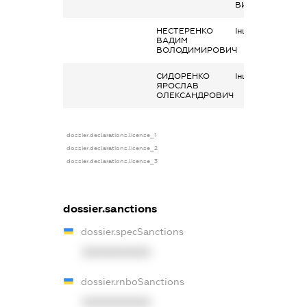
ВИПЛАТИ
НЕСТЕРЕНКО
Інше, код - 127
ВАДИМ
ВОЛОДИМИРОВИЧ
СИДОРЕНКО
Інше, інші доходи
ЯРОСЛАВ
ОЛЕКСАНДРОВИЧ
dossier.declarations.license_1
dossier.declarations.license_2
dossier.declarations.license_3
dossier.sanctions
dossier.specSanctions
XXXXXXXXXX
dossier.rnboSanctions
XXXXXXXXXX