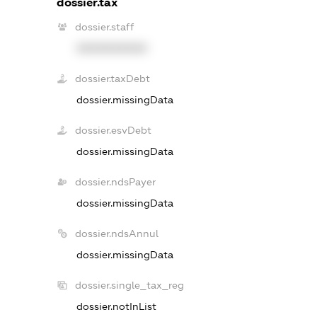
dossier.tax
dossier.staff
XXXXXXXXXX
dossier.taxDebt
dossier.missingData
dossier.esvDebt
dossier.missingData
dossier.ndsPayer
dossier.missingData
dossier.ndsAnnul
dossier.missingData
dossier.single_tax_reg
dossier.notInList