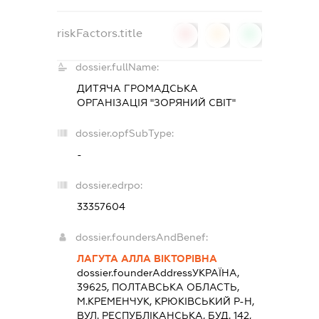
riskFactors.title
0
0
0
dossier.fullName:
ДИТЯЧА ГРОМАДСЬКА
ОРГАНІЗАЦІЯ "ЗОРЯНИЙ СВІТ"
dossier.opfSubType:
-
dossier.edrpo:
33357604
dossier.foundersAndBenef:
ЛАГУТА АЛЛА ВІКТОРІВНА
dossier.founderAddress
УКРАЇНА,
39625, ПОЛТАВСЬКА ОБЛАСТЬ,
М.КРЕМЕНЧУК, КРЮКІВСЬКИЙ Р-Н,
ВУЛ. РЕСПУБЛІКАНСЬКА, БУД. 142,