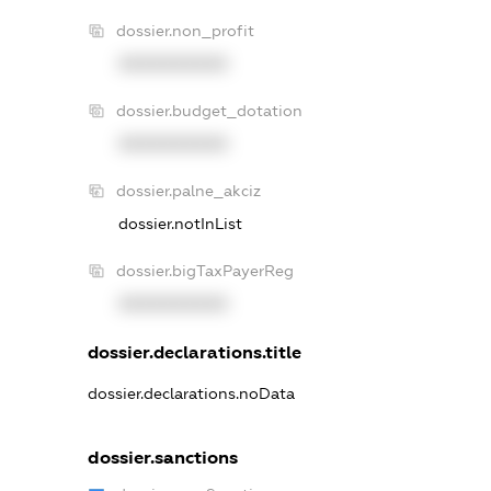
dossier.non_profit
XXXXXXXXXX
dossier.budget_dotation
XXXXXXXXXX
dossier.palne_akciz
dossier.notInList
dossier.bigTaxPayerReg
XXXXXXXXXX
dossier.declarations.title
dossier.declarations.noData
dossier.sanctions