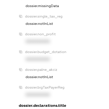
dossier.missingData
dossier.single_tax_reg
dossier.notInList
dossier.non_profit
XXXXXXXXXX
dossier.budget_dotation
XXXXXXXXXX
dossier.palne_akciz
dossier.notInList
dossier.bigTaxPayerReg
XXXXXXXXXX
dossier.declarations.title