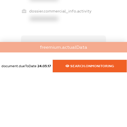
dossier.commercial_info.activity
XXXXXXXXXX
freemium.exampleText_1
freemium.actualData
freemium.exampleText_2
freemium.anonymousPerSearch2
FREEMIUM.DETAILS
document.dueToDate
24.03.17
SEARCH.ONMONITORING
FREEMIUM.REGISTER