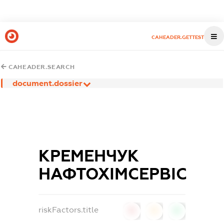
CAHEADER.GETTEST
CAHEADER.SEARCH
document.dossier
КРЕМЕНЧУК
НАФТОХІМСЕРВІС
riskFactors.title
0
0
0