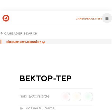
CAHEADER.GETTEST
CAHEADER.SEARCH
document.dossier
ВЕКТОР-ТЕР
riskFactors.title
0
0
0
dossier.fullName: