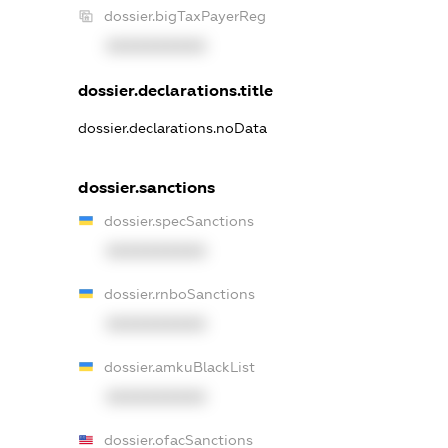
dossier.bigTaxPayerReg
XXXXXXXXXX
dossier.declarations.title
dossier.declarations.noData
dossier.sanctions
dossier.specSanctions
XXXXXXXXXX
dossier.rnboSanctions
XXXXXXXXXX
dossier.amkuBlackList
XXXXXXXXXX
dossier.ofacSanctions