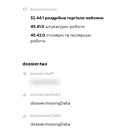
dossier.kveds:
52.44.1
роздрібна торгівля меблями
45.41.0
штукатурні роботи
45.42.0
столярні та теслярські
роботи
dossier.tax
dossier.staff
XXXXXXXXXX
dossier.taxDebt
dossier.missingData
dossier.esvDebt
dossier.missingData