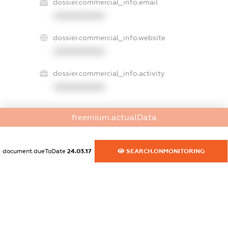
dossier.commercial_info.email
XXXXXXXXXX
dossier.commercial_info.website
XXXXXXXXXX
dossier.commercial_info.activity
XXXXXXXXXX
freemium.actualData
freemium.exampleText_1
freemium.exampleText_2
freemium.anonymousPerSearch2
document.dueToDate
24.03.17
SEARCH.ONMONITORING
FREEMIUM.DETAILS
FREEMIUM.REGISTER