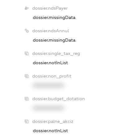
dossier.ndsPayer
dossier.missingData
dossier.ndsAnnul
dossier.missingData
dossier.single_tax_reg
dossier.notInList
dossier.non_profit
XXXXXXXXXX
dossier.budget_dotation
XXXXXXXXXX
dossier.palne_akciz
dossier.notInList