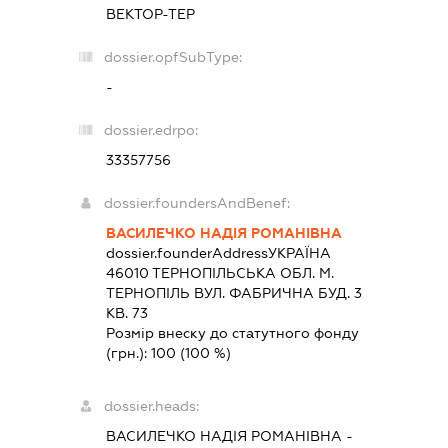
ВЕКТОР-ТЕР
dossier.opfSubType:
-
dossier.edrpo:
33357756
dossier.foundersAndBenef:
ВАСИЛЕЧКО НАДІЯ РОМАНІВНА
dossier.founderAddress
УКРАЇНА
46010 ТЕРНОПIЛЬСЬКА ОБЛ. М.
ТЕРНОПІЛЬ ВУЛ. ФАБРИЧНА БУД. 3
КВ. 73
Розмір внеску до статутного фонду
(грн.):
100
(100 %)
dossier.heads:
ВАСИЛЕЧКО НАДІЯ РОМАНІВНА
-