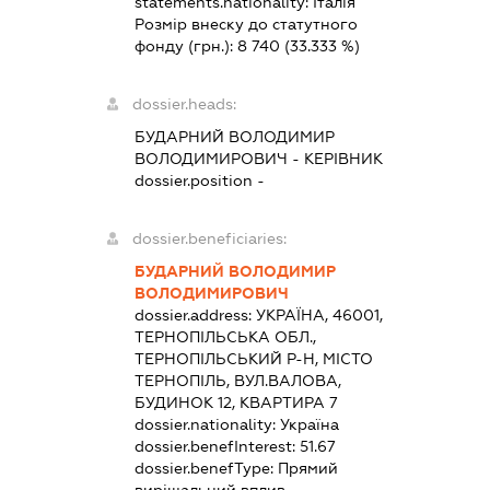
statements.nationality:
Італія
Розмір внеску до статутного
фонду (грн.):
8 740
(33.333 %)
dossier.heads:
БУДАРНИЙ ВОЛОДИМИР
ВОЛОДИМИРОВИЧ
-
КЕРІВНИК
dossier.position -
dossier.beneficiaries:
БУДАРНИЙ ВОЛОДИМИР
ВОЛОДИМИРОВИЧ
dossier.address:
УКРАЇНА, 46001,
ТЕРНОПІЛЬСЬКА ОБЛ.,
ТЕРНОПІЛЬСЬКИЙ Р-Н, МІСТО
ТЕРНОПІЛЬ, ВУЛ.ВАЛОВА,
БУДИНОК 12, КВАРТИРА 7
dossier.nationality:
Україна
dossier.benefInterest:
51.67
dossier.benefType:
Прямий