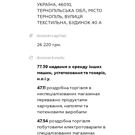
УКРАЇНА, 46010,
ТЕРНОПІЛЬСЬКА ОБЛ., МІСТО
ТЕРНОПІЛЬ, ВУЛИЦЯ
ТЕКСТИЛЬНА, БУДИНОК 40 А
dossier.capital:
26 220 грн.
dossier.kveds:
77.39
надання в оренду інших
машин, устатковання та товарів,
н.в.і.у.
47.11
роздрібна торгівля в
неспеціалізованих магазинах
переважно продуктами
харчування, напоями та
тютюновими виробами
47.54
роздрібна торгівля
побутовими електротоварами в
спеціалізованих магазинах