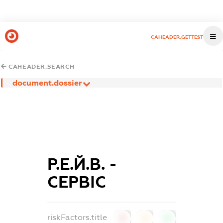
CAHEADER.GETTEST
CAHEADER.SEARCH
document.dossier
Р.Е.Й.В. -
СЕРВІС
riskFactors.title
0
0
0