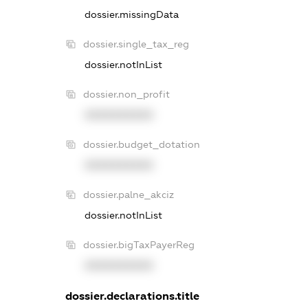
dossier.missingData
dossier.single_tax_reg
dossier.notInList
dossier.non_profit
XXXXXXXXXX
dossier.budget_dotation
XXXXXXXXXX
dossier.palne_akciz
dossier.notInList
dossier.bigTaxPayerReg
XXXXXXXXXX
dossier.declarations.title