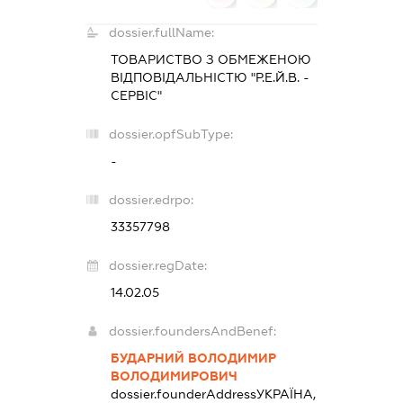
dossier.fullName:
ТОВАРИСТВО З ОБМЕЖЕНОЮ
ВІДПОВІДАЛЬНІСТЮ "Р.Е.Й.В. -
СЕРВІС"
dossier.opfSubType:
-
dossier.edrpo:
33357798
dossier.regDate:
14.02.05
dossier.foundersAndBenef:
БУДАРНИЙ ВОЛОДИМИР
ВОЛОДИМИРОВИЧ
dossier.founderAddress
УКРАЇНА,