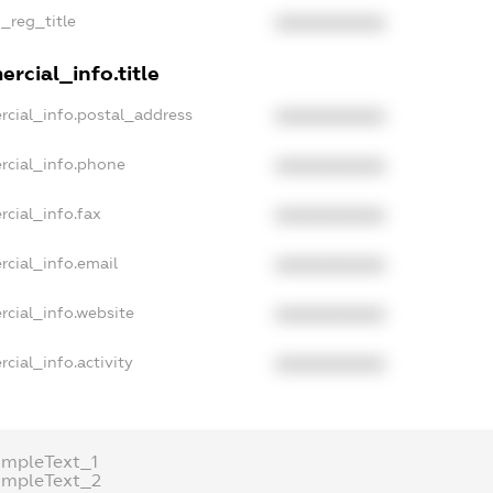
n_reg_title
XXXXXXXXXX
rcial_info.title
rcial_info.postal_address
XXXXXXXXXX
rcial_info.phone
XXXXXXXXXX
rcial_info.fax
XXXXXXXXXX
rcial_info.email
XXXXXXXXXX
rcial_info.website
XXXXXXXXXX
cial_info.activity
XXXXXXXXXX
ampleText_1
ampleText_2