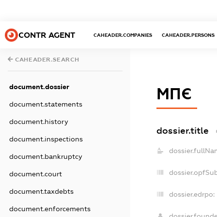
CONTR AGENT
CAHEADER.COMPANIES
CAHEADER.PERSONS
CAHEADER.SEARCH
document.dossier
МПЄ
document.statements
document.history
dossier.title
document.inspections
dossier.fullNa
document.bankruptcy
dossier.opfSu
document.court
document.taxdebts
dossier.edrpo:
document.enforcements
dossier.found