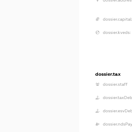
dossier.addres
dossier.capital
dossier.kveds:
dossier.tax
dossier.staff
dossier.taxDe
dossier.esvDe
dossier.ndsPa