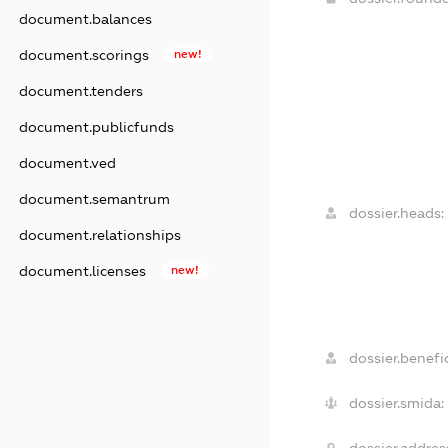
document.balances
document.scorings
new!
document.tenders
document.publicfunds
document.ved
document.semantrum
dossier.heads:
document.relationships
document.licenses
new!
dossier.benefic
dossier.smida: