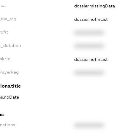
nul
dossier.missingData
_tax_reg
dossier.notInList
ofit
XXXXXXXXXX
t_dotation
XXXXXXXXXX
akciz
dossier.notInList
xPayerReg
XXXXXXXXXX
ions.title
ons.noData
ns
anctions
XXXXXXXXXX