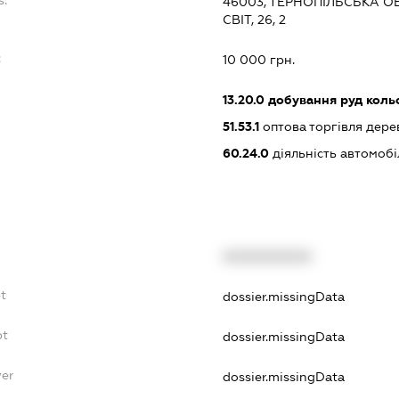
s:
46003, ТЕРНОПІЛЬСЬКА ОБ
СВІТ, 26, 2
:
10 000 грн.
13.20.0
добування руд коль
51.53.1
оптова торгівля дер
60.24.0
діяльність автомоб
XXXXXXXXXX
bt
dossier.missingData
bt
dossier.missingData
yer
dossier.missingData