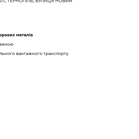
Л., ТЕРНОПІЛЬ, ВУЛИЦЯ НОВИЙ
орових металів
евиною
ільного вантажного транспорту