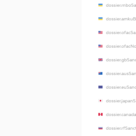
dossier.rnboS
dossier.amkuB
dossier.ofacS
dossier.ofac
dossier.gbSan
dossier.ausSa
dossier.euSan
dossier.japan
dossier.canad
dossier.rfSanc