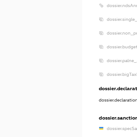
dossier.ndsAn
dossier.single
dossier.non_pr
dossier.budge
dossier.palne_
dossier.bigTa
dossier.declarat
dossier.declarati
dossier.sanctio
dossier.specS