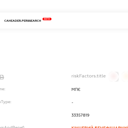
BETA
CAHEADER.PERSSEARCH
riskFactors.title
0
0
me:
МПЄ
bType:
-
33357819
ersAndBenef: