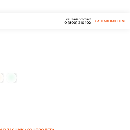
caHeader.contact
CAHEADER.GETTEST
0 (800) 210 102
0