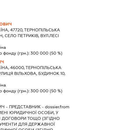
НОВИЧ
ЇНА, 47720, ТЕРНОПІЛЬСЬКА
, СЕЛО ПЕТРИКІВ, ВУЛ.ЛЕСІ
їна
о фонду (грн.):
300 000
(50 %)
ИЧ
ЇНА, 46000, ТЕРНОПІЛЬСЬКА
ВУЛИЦЯ ВІЛЬХОВА, БУДИНОК 10,
їна
о фонду (грн.):
300 000
(50 %)
ИЧ
-
ПРЕДСТАВНИК
- dossier.from
ІМЕНІ ЮРИДИЧНОЇ ОСОБИ, У
И ДОГОВОРИ ТОЩО (ЗГІДНО
КУМЕНТИ ДЛЯ ДЕРЖАВНОЇ