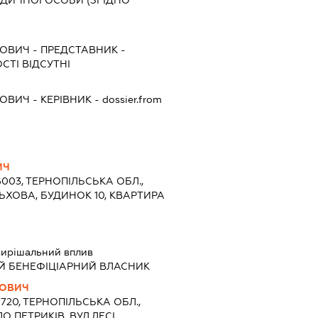
РИДИЧНОЇ ОСОБИ (ЗГІДНО
НОВИЧ
-
ПРЕДСТАВНИК
-
СТІ ВІДСУТНІ
НОВИЧ
-
КЕРІВНИК
- dossier.from
ИЧ
6003, ТЕРНОПІЛЬСЬКА ОБЛ.,
ЛЬХОВА, БУДИНОК 10, КВАРТИРА
вирішальний вплив
Й БЕНЕФІЦІАРНИЙ ВЛАСНИК
НОВИЧ
7720, ТЕРНОПІЛЬСЬКА ОБЛ.,
О ПЕТРИКІВ, ВУЛ.ЛЕСІ