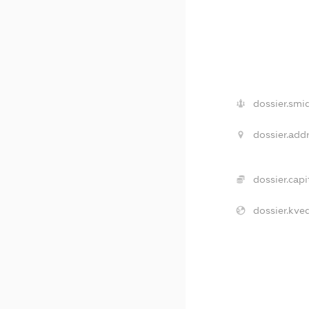
dossier.smi
dossier.addr
dossier.capi
dossier.kved