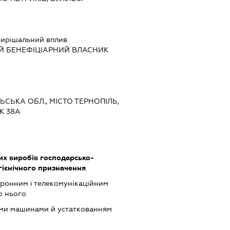
вирішальний вплив
Й БЕНЕФІЦІАРНИЙ ВЛАСНИК
ЛЬСЬКА ОБЛ., МІСТО ТЕРНОПІЛЬ,
К 38А
х виробів господарсько-
ігієнічного призначення
тронним і телекомунікаційним
о нього
ими машинами й устаткованням