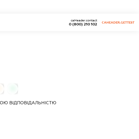
caHeader.contact
CAHEADER.GETTEST
0 (800) 210 102
0
0
ОЮ ВІДПОВІДАЛЬНІСТЮ