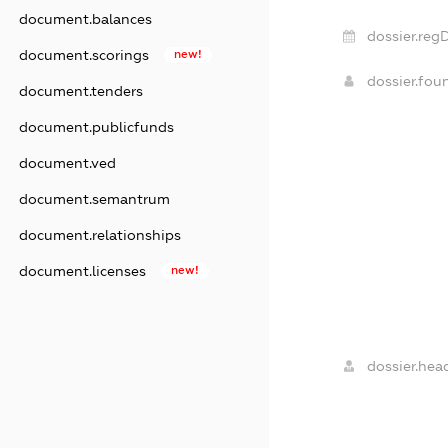
document.balances
dossier.reg
document.scorings
new!
dossier.fo
document.tenders
document.publicfunds
document.ved
document.semantrum
document.relationships
document.licenses
new!
dossier.hea