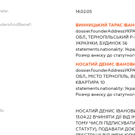
Date:
14.02.05
undersAndBenef:
ВИННИЦЬКИЙ ТАРАС ІВА
dossier.founderAddress
УКРА
ОБЛ., ТЕРНОПІЛЬСЬКИЙ Р-Н
УКРАЇНКИ, БУДИНОК 56
statements.nationality:
Укра
Розмір внеску до статутног
НОСАТИЙ ДЕНИС ІВАНОВ
dossier.founderAddress
УКРА
ОБЛ., МІСТО ТЕРНОПІЛЬ, 
КВАРТИРА 10
statements.nationality:
Укра
Розмір внеску до статутног
ds:
НОСАТИЙ ДЕНИС ІВАНОВ
13.04.22
ВЧИНЯТИ ДІЇ ВІД 
ТОМУ ЧИСЛІ ПІДПИСУВАТ
СТАТУТУ), ПОДАВАТИ ДО