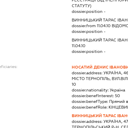
РЕЄСТРАЦІЇ ВІД ІМЕНІ Ю
СТАТУТУ)
dossier.position -
ВИННИЦЬКИЙ ТАРАС ІВА
dossier.from 11.04.10
ВІДОМО
dossier.position -
ВИННИЦЬКИЙ ТАРАС ІВА
11.04.10
dossier.position -
ficiaries:
НОСАТИЙ ДЕНИС ІВАНОВ
dossier.address:
УКРАЇНА, 4
МІСТО ТЕРНОПІЛЬ, ВУЛ.ВІ
10
dossier.nationality:
Україна
dossier.benefInterest:
50
dossier.benefType:
Прямий 
dossier.benefRole:
КІНЦЕВИ
ВИННИЦЬКИЙ ТАРАС ІВА
dossier.address:
УКРАЇНА, 4
ТЕРНОПІЛЬСЬКИЙ Р-Н, СЕЛ