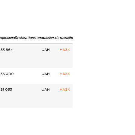
ns.personStatus
dossier.declarations.amount
dossier.declarations.currency
dossier.declarations.source
53 864
UAH
НАЗК
35 000
UAH
НАЗК
51 053
UAH
НАЗК