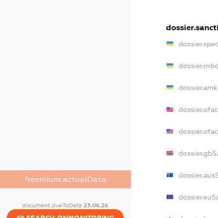
dossier.sanct
dossier.spe
dossier.rnb
dossier.amk
dossier.ofa
dossier.of
dossier.gbS
dossier.aus
freemium.actualData
dossier.euS
document.dueToDate
23.06.26