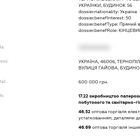
УКРАЇНКИ, БУДИНОК 56
dossier.nationality:
Україна
dossier.benefInterest:
50
dossier.benefType:
Прямий 
dossier.benefRole:
КІНЦЕВИ
da:
XXXXXXXXXX
ess:
УКРАЇНА, 46006, ТЕРНОПІ
ВУЛИЦЯ ГАЙОВА, БУДИНО
tal:
600 000 грн.
s:
17.22
виробництво паперови
побутового та санітарно-г
46.52
оптова торгівля елек
устаткованням, деталями д
46.69
оптова торгівля інш