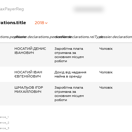
gTaxPayerReg
XXXXXXXXXX
ations.title
2018
rations.pepName
dossier.declarations.personName
dossier.declarations.relType
dossier.declaratio
НОСАТИЙ ДЕНИС
Заробітна плата
Чоловік
ІВАНОВИЧ
отримана за
основним місцем
роботи
НОСАТИЙ ІВАН
Дохід від надання
Чоловік
ЄВГЕНІЙОВИЧ
майна в оренду
ШМАЛЬОВ ІГОР
Заробітна плата
Чоловік
МИХАЙЛОВИЧ
отримана за
основним місцем
роботи
cense_1
icense_2
icense_3