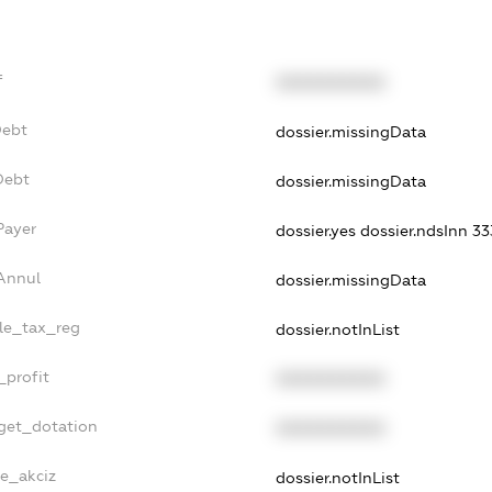
f
XXXXXXXXXX
Debt
dossier.missingData
Debt
dossier.missingData
Payer
dossier.yes
dossier.ndsInn 3
sAnnul
dossier.missingData
gle_tax_reg
dossier.notInList
_profit
XXXXXXXXXX
dget_dotation
XXXXXXXXXX
ne_akciz
dossier.notInList