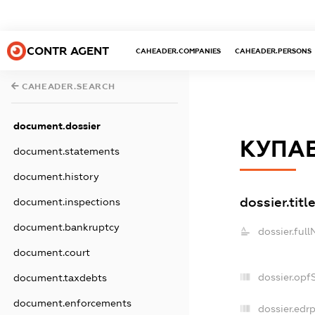
CONTR AGENT
CAHEADER.COMPANIES
CAHEADER.PERSONS
CAHEADER.SEARCH
document.dossier
КУПАВ
document.statements
document.history
dossier.titl
document.inspections
document.bankruptcy
dossier.ful
document.court
dossier.opf
document.taxdebts
document.enforcements
dossier.edrp