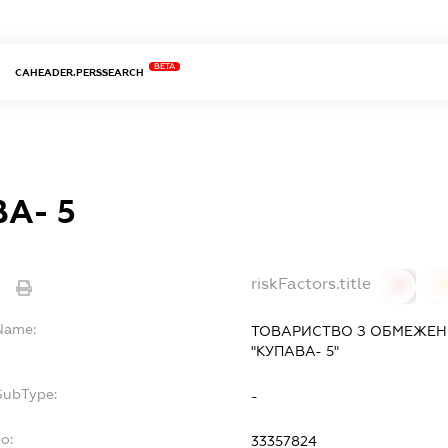
BETA
CAHEADER.PERSSEARCH
А- 5
riskFactors.title
e
0
lName:
ТОВАРИСТВО З ОБМЕЖЕН
"КУПАВА- 5"
SubType:
-
o:
33357824