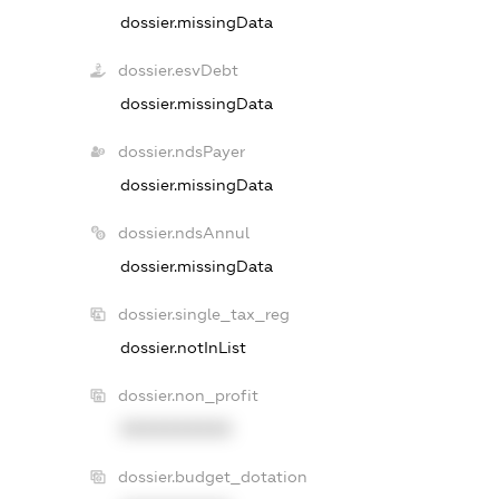
dossier.missingData
dossier.esvDebt
dossier.missingData
dossier.ndsPayer
dossier.missingData
dossier.ndsAnnul
dossier.missingData
dossier.single_tax_reg
dossier.notInList
dossier.non_profit
XXXXXXXXXX
dossier.budget_dotation