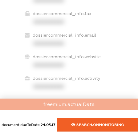
XXXXXXXXXX
dossier.commercial_info.fax
XXXXXXXXXX
dossier.commercial_info.email
XXXXXXXXXX
dossier.commercial_info.website
XXXXXXXXXX
dossier.commercial_info.activity
XXXXXXXXXX
freemium.actualData
freemium.exampleText_1
freemium.exampleText_2
freemium.anonymousPerSearch2
document.dueToDate
24.03.17
SEARCH.ONMONITORING
FREEMIUM.DETAILS