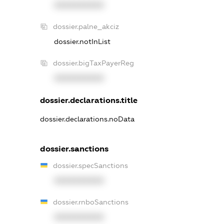
XXXXXXXXXX
dossier.palne_akciz
dossier.notInList
dossier.bigTaxPayerReg
XXXXXXXXXX
dossier.declarations.title
dossier.declarations.noData
dossier.sanctions
dossier.specSanctions
XXXXXXXXXX
dossier.rnboSanctions
XXXXXXXXXX