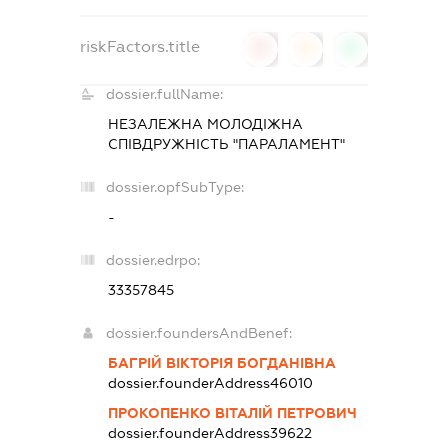
riskFactors.title
0
0
0
dossier.fullName:
НЕЗАЛЕЖНА МОЛОДІЖНА
СПІВДРУЖНІСТЬ "ПАРАЛАМЕНТ"
dossier.opfSubType:
-
dossier.edrpo:
33357845
dossier.foundersAndBenef:
БАГРІЙ ВІКТОРІЯ БОГДАНІВНА
dossier.founderAddress
46010
ПРОКОПЕНКО ВІТАЛІЙ ПЕТРОВИЧ
dossier.founderAddress
39622