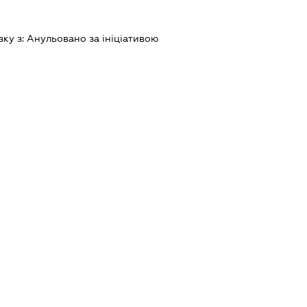
зку з:
Анульовано за iнiцiативою