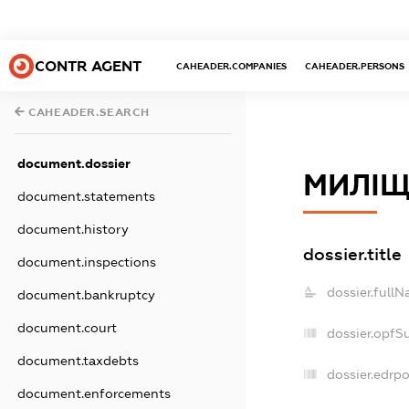
CONTR AGENT
CAHEADER.COMPANIES
CAHEADER.PERSONS
CAHEADER.SEARCH
document.dossier
МИЛІ
document.statements
document.history
dossier.title
document.inspections
dossier.fullN
document.bankruptcy
document.court
dossier.opfS
document.taxdebts
dossier.edrpo
document.enforcements