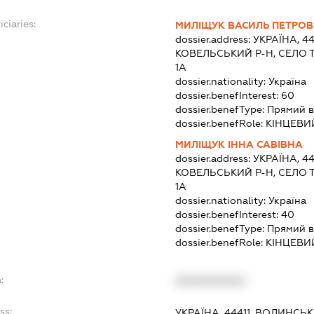
ciaries:
МИЛІЩУК ВАСИЛЬ ПЕТРО
dossier.address:
УКРАЇНА, 4
КОВЕЛЬСЬКИЙ Р-Н, СЕЛО 
1А
dossier.nationality:
Україна
dossier.benefInterest:
60
dossier.benefType:
Прямий в
dossier.benefRole:
КІНЦЕВИ
МИЛІЩУК ІННА САВІВНА
dossier.address:
УКРАЇНА, 4
КОВЕЛЬСЬКИЙ Р-Н, СЕЛО 
1А
dossier.nationality:
Україна
dossier.benefInterest:
40
dossier.benefType:
Прямий в
dossier.benefRole:
КІНЦЕВИ
:
XXXXXXXXXX
ss:
УКРАЇНА, 44411, ВОЛИНСЬ