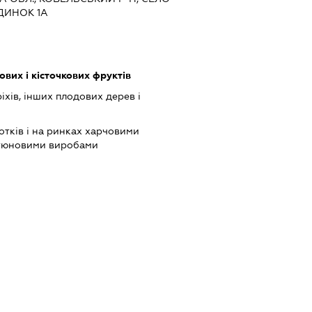
УДИНОК 1А
вих і кісточкових фруктів
іхів, інших плодових дерев і
отків і на ринках харчовими
ютюновими виробами