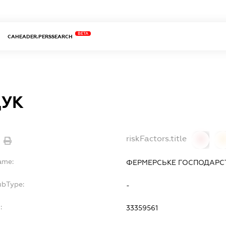
BETA
CAHEADER.PERSSEARCH
ЩУК
riskFactors.title
0
ame:
ФЕРМЕРСЬКЕ ГОСПОДАРСТ
ubType:
-
:
33359561