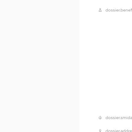
dossier.benefi
dossier.smida
dossier.addre