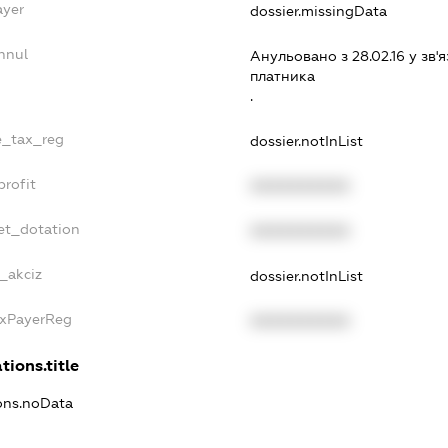
ayer
dossier.missingData
nnul
Анульовано з 28.02.16 у зв'я
платника
.
le_tax_reg
dossier.notInList
profit
XXXXXXXXXX
et_dotation
XXXXXXXXXX
e_akciz
dossier.notInList
axPayerReg
XXXXXXXXXX
tions.title
ions.noData