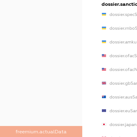
dossier.sancti
dossier.spec
dossier.rnbo
dossier.amku
dossier.ofac
dossier.ofa
dossier.gbSa
dossier.ausS
dossier.euSa
dossier.japa
freemium.actualData