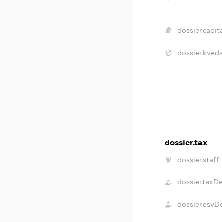
dossier.capita
dossier.kveds
dossier.tax
dossier.staff
dossier.taxD
dossier.esvD