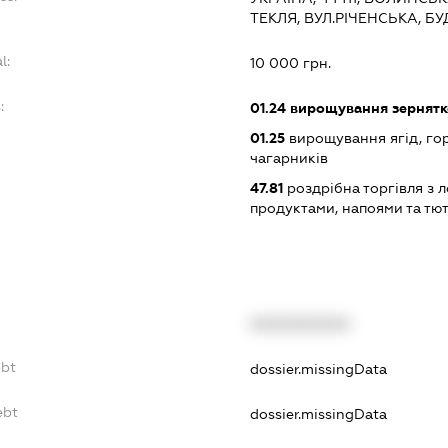
ТЕКЛЯ, ВУЛ.РІЧЕНСЬКА, Б
l:
10 000 грн.
:
01.24
вирощування зернятко
01.25
вирощування ягід, гор
чагарників
47.81
роздрібна торгівля з л
продуктами, напоями та т
XXXXXXXXXX
ebt
dossier.missingData
ebt
dossier.missingData