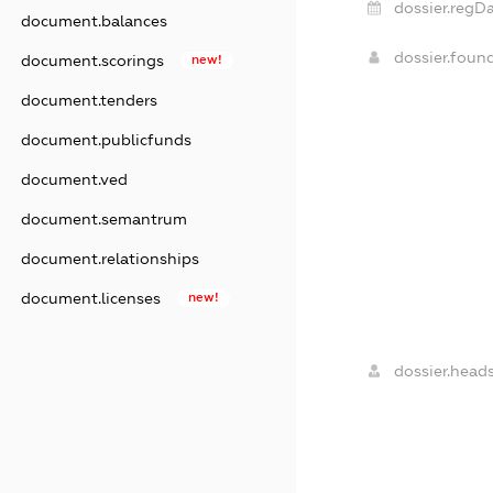
dossier.regDa
document.balances
dossier.foun
document.scorings
new!
document.tenders
document.publicfunds
document.ved
document.semantrum
document.relationships
document.licenses
new!
dossier.heads