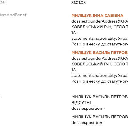
te:
31.01.05
dersAndBenef:
МИЛІЩУК ІННА САВІВНА
dossier.founderAddress
УКРА
КОВЕЛЬСЬКИЙ Р-Н, СЕЛО 
1А
statements.nationality:
Укра
Розмір внеску до статутног
МИЛІЩУК ВАСИЛЬ ПЕТРО
dossier.founderAddress
УКРА
КОВЕЛЬСЬКИЙ Р-Н, СЕЛО 
1А
statements.nationality:
Укра
Розмір внеску до статутног
:
МИЛІЩУК ВАСЬЛЬ ПЕТРО
ВІДСУТНІ
dossier.position -
МИЛІЩУК ВАСИЛЬ ПЕТРО
dossier.position -