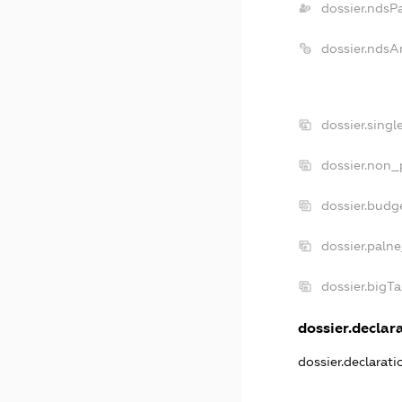
dossier.ndsP
dossier.ndsA
dossier.sing
dossier.non_
dossier.budg
dossier.paln
dossier.bigT
dossier.declara
dossier.declarat