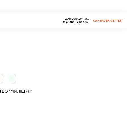
caHeader.contact
CAHEADER.GETTEST
0 (800) 210 102
0
0
ВО "МИЛІЩУК"