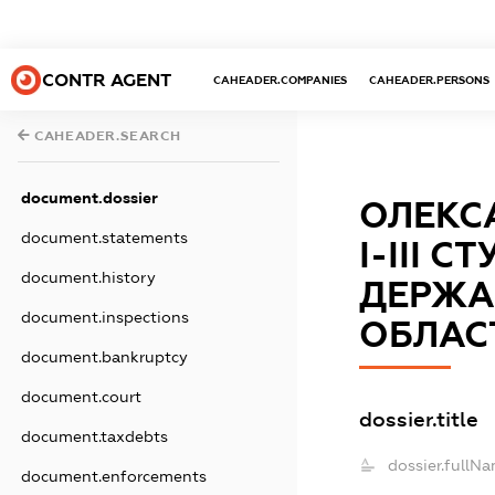
CONTR AGENT
CAHEADER.COMPANIES
CAHEADER.PERSONS
CAHEADER.SEARCH
document.dossier
ОЛЕКС
document.statements
І-ІІІ 
document.history
ДЕРЖАВ
document.inspections
ОБЛАС
document.bankruptcy
document.court
dossier.title
document.taxdebts
dossier.fullNa
document.enforcements