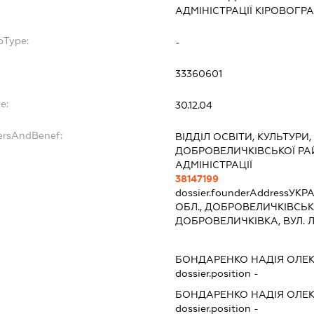
АДМІНІСТРАЦІЇ КІРОВОГР
bType:
-
33360601
e:
30.12.04
ersAndBenef:
ВІДДІЛ ОСВІТИ, КУЛЬТУРИ
ДОБРОВЕЛИЧКІВСЬКОЇ Р
АДМІНІСТРАЦІЇ
38147199
dossier.founderAddress
УКРА
ОБЛ., ДОБРОВЕЛИЧКІВСЬК
ДОБРОВЕЛИЧКІВКА, ВУЛ. 
БОНДАРЕНКО НАДІЯ ОЛЕ
dossier.position -
БОНДАРЕНКО НАДІЯ ОЛЕ
dossier.position -