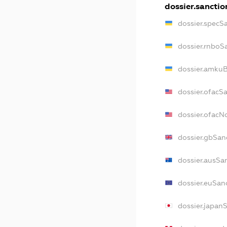
dossier.sanctio
dossier.specS
dossier.rnboS
dossier.amkuB
dossier.ofacS
dossier.ofac
dossier.gbSan
dossier.ausSa
dossier.euSan
dossier.japan