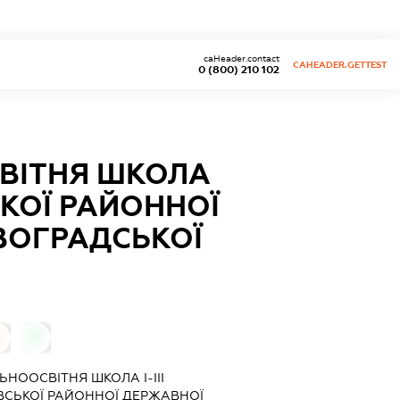
caHeader.contact
CAHEADER.GETTEST
0 (800) 210 102
ВІТНЯ ШКОЛА
ЬКОЇ РАЙОННОЇ
ОВОГРАДСЬКОЇ
0
НООСВІТНЯ ШКОЛА І-ІІІ
ВСЬКОЇ РАЙОННОЇ ДЕРЖАВНОЇ