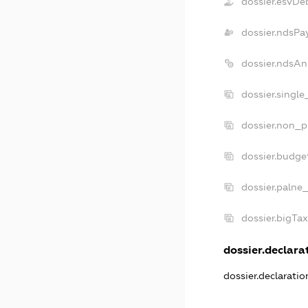
dossier.esvDe
dossier.ndsPa
dossier.ndsAn
dossier.singl
dossier.non_p
dossier.budge
dossier.palne
dossier.bigTa
dossier.declarat
dossier.declarati