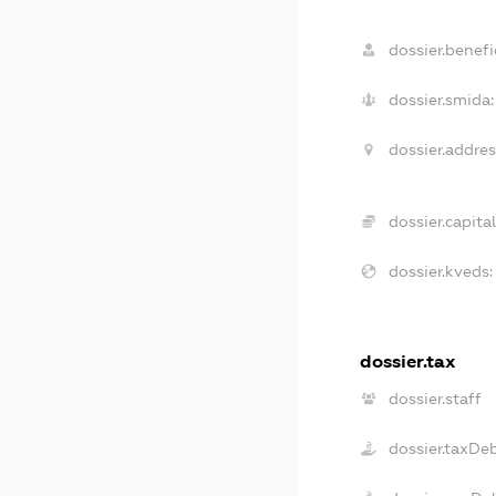
dossier.benefic
dossier.smida:
dossier.addres
dossier.capital
dossier.kveds:
dossier.tax
dossier.staff
dossier.taxDe