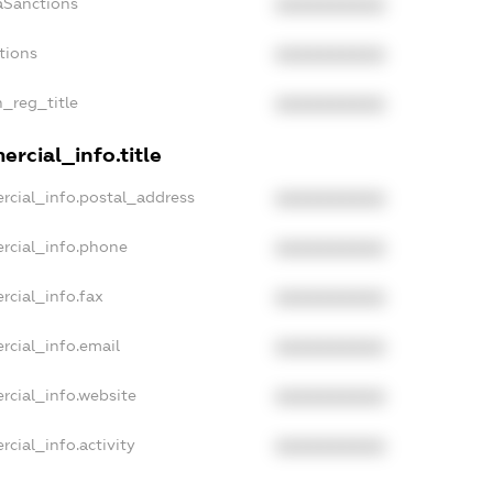
aSanctions
XXXXXXXXXX
tions
XXXXXXXXXX
n_reg_title
XXXXXXXXXX
rcial_info.title
rcial_info.postal_address
XXXXXXXXXX
rcial_info.phone
XXXXXXXXXX
rcial_info.fax
XXXXXXXXXX
rcial_info.email
XXXXXXXXXX
rcial_info.website
XXXXXXXXXX
cial_info.activity
XXXXXXXXXX