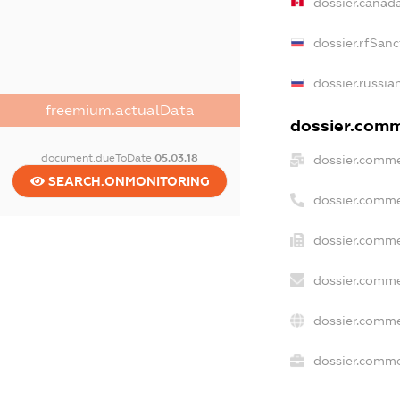
dossier.canad
dossier.rfSanc
dossier.russia
freemium.actualData
dossier.comme
document.dueToDate
05.03.18
dossier.comme
SEARCH.ONMONITORING
dossier.comme
dossier.comme
dossier.comme
dossier.comme
dossier.commer