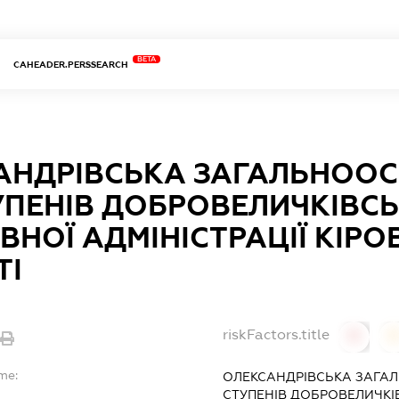
BETA
CAHEADER.PERSSEARCH
АНДРІВСЬКА ЗАГАЛЬНООС
СТУПЕНІВ ДОБРОВЕЛИЧКІВС
НОЇ АДМІНІСТРАЦІЇ КІР
ТІ
riskFactors.title
0
0
me:
ОЛЕКСАНДРІВСЬКА ЗАГАЛЬ
СТУПЕНІВ ДОБРОВЕЛИЧКІ