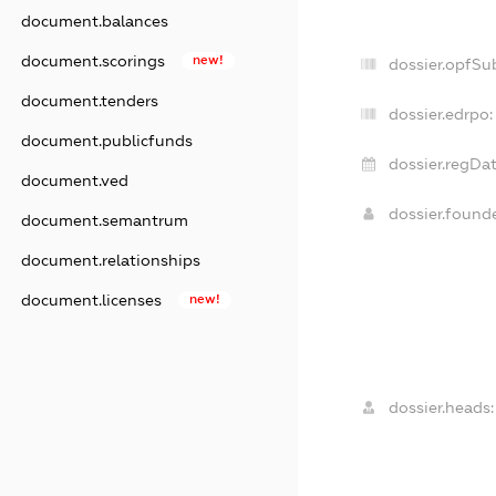
document.balances
document.scorings
new!
dossier.opfSu
document.tenders
dossier.edrpo:
document.publicfunds
dossier.regDat
document.ved
dossier.found
document.semantrum
document.relationships
document.licenses
new!
dossier.heads: