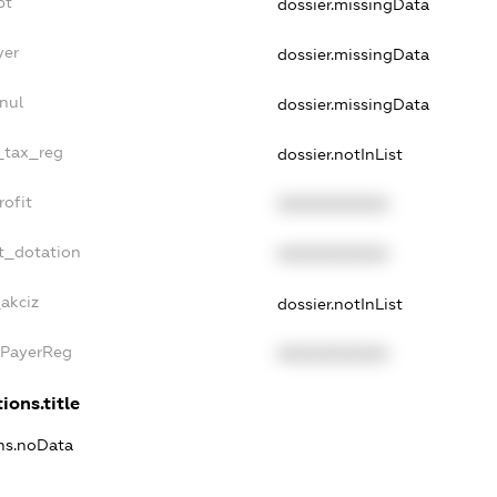
bt
dossier.missingData
yer
dossier.missingData
nul
dossier.missingData
e_tax_reg
dossier.notInList
rofit
XXXXXXXXXX
t_dotation
XXXXXXXXXX
_akciz
dossier.notInList
xPayerReg
XXXXXXXXXX
ions.title
ons.noData