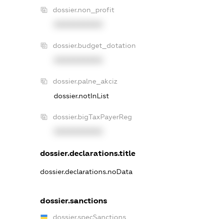
dossier.non_profit
XXXXXXXXXX
dossier.budget_dotation
XXXXXXXXXX
dossier.palne_akciz
dossier.notInList
dossier.bigTaxPayerReg
XXXXXXXXXX
dossier.declarations.title
dossier.declarations.noData
dossier.sanctions
dossier.specSanctions