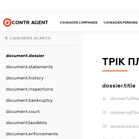
CONTR AGENT
CAHEADER.COMPANIES
CAHEADER.PERSONS
CAHEADER.SEARCH
document.dossier
ТРІК 
document.statements
document.history
dossier.title
document.inspections
dossier.fullN
document.bankruptcy
document.court
dossier.opfS
document.taxdebts
dossier.edrpo
document.enforcements