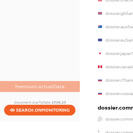
dossier.ofac
dossier.gbSa
dossier.ausSa
dossier.euSan
dossier.japan
dossier.cana
dossier.rfSan
freemium.actualData
dossier.russi
document.dueToDate
27.06.23
dossier.comm
SEARCH.ONMONITORING
dossier.comm
dossier.comm