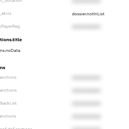
et_dotation
XXXXXXXXXX
_akciz
dossier.notInList
axPayerReg
XXXXXXXXXX
tions.title
ons.noData
ons
anctions
XXXXXXXXXX
Sanctions
XXXXXXXXXX
BlackList
XXXXXXXXXX
anctions
XXXXXXXXXX