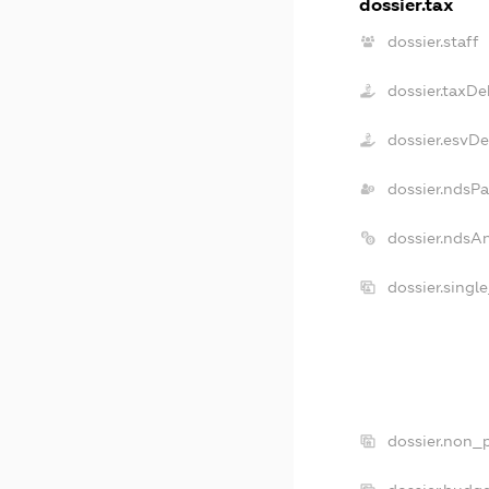
dossier.tax
dossier.staff
dossier.taxDe
dossier.esvD
dossier.ndsPa
dossier.ndsA
dossier.singl
dossier.non_p