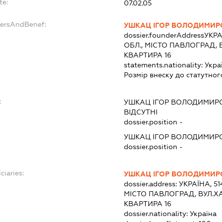
te:
07.02.05
dersAndBenef:
УШКАЦ ІГОР ВОЛОДИМИР
dossier.founderAddress
УКРА
ОБЛ., МІСТО ПАВЛОГРАД, 
КВАРТИРА 16
statements.nationality:
Укра
Розмір внеску до статутног
:
УШКАЦ ІГОР ВОЛОДИМИР
ВІДСУТНІ
dossier.position -
УШКАЦ ІГОР ВОЛОДИМИР
dossier.position -
ciaries:
УШКАЦ ІГОР ВОЛОДИМИР
dossier.address:
УКРАЇНА, 5
МІСТО ПАВЛОГРАД, ВУЛ.Х
КВАРТИРА 16
dossier.nationality:
Україна