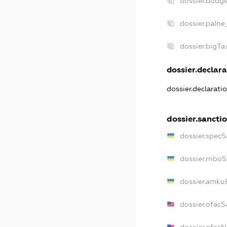
dossier.budg
dossier.palne
dossier.bigT
dossier.declara
dossier.declarati
dossier.sancti
dossier.specS
dossier.rnbo
dossier.amku
dossier.ofacS