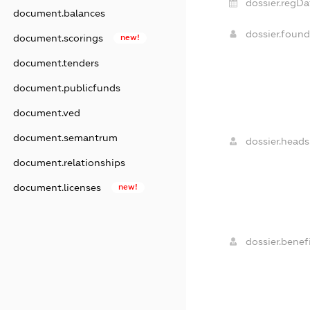
dossier.regDa
document.balances
dossier.foun
document.scorings
new!
document.tenders
document.publicfunds
document.ved
document.semantrum
dossier.heads
document.relationships
document.licenses
new!
dossier.benefi