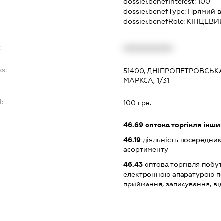
dossier.benefInterest:
100
dossier.benefType:
Прямий в
dossier.benefRole:
КІНЦЕВИ
:
XXXXXXXXXX
ss:
51400, ДНІПРОПЕТРОВСЬКА
МАРКСА, 1/31
l:
100 грн.
:
46.69
оптова торгівля інш
46.19
діяльність посередник
асортименту
46.43
оптова торгівля побу
електронною апаратурою п
приймання, записування, в