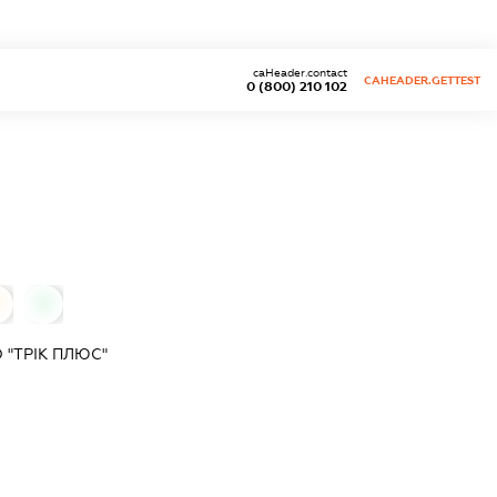
caHeader.contact
CAHEADER.GETTEST
0 (800) 210 102
0
0
"ТРІК ПЛЮС"