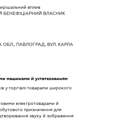
ирішальний вплив
Й БЕНЕФІЦІАРНИЙ ВЛАСНИК
 ОБЛ., ПАВЛОГРАД, ВУЛ. КАРЛА
ими машинами й устаткованням
ів у торгівлі товарами широкого
товими електротоварами й
обутового призначення для
ідтворювання звуку й зображення