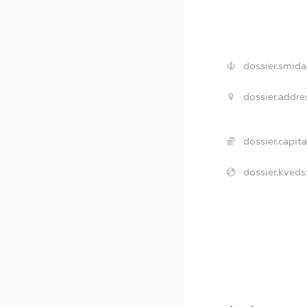
dossier.smida
dossier.addre
dossier.capita
dossier.kveds