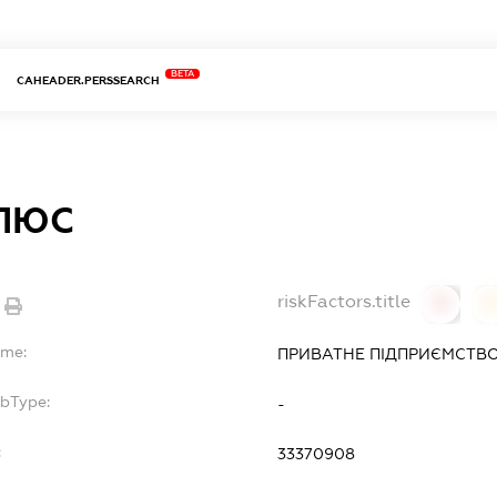
BETA
CAHEADER.PERSSEARCH
ПЛЮС
riskFactors.title
0
ame:
ПРИВАТНЕ ПІДПРИЄМСТВО 
ubType:
-
:
33370908