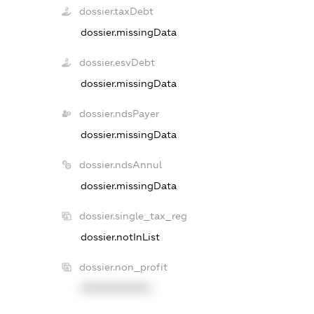
dossier.taxDebt
dossier.missingData
dossier.esvDebt
dossier.missingData
dossier.ndsPayer
dossier.missingData
dossier.ndsAnnul
dossier.missingData
dossier.single_tax_reg
dossier.notInList
dossier.non_profit
XXXXXXXXXX