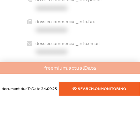
XXXXXXXXXX
dossier.commercial_info.fax
XXXXXXXXXX
dossier.commercial_info.email
XXXXXXXXXX
dossier.commercial_info.website
freemium.actualData
XXXXXXXXXX
dossier.commercial_info.activity
document.dueToDate
24.09.25
SEARCH.ONMONITORING
XXXXXXXXXX
freemium.exampleText_1
freemium.exampleText_2
freemium.anonymousPerSearch2