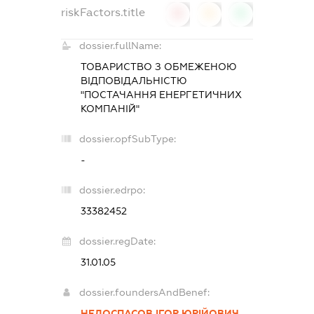
riskFactors.title
0
0
0
dossier.fullName:
ТОВАРИСТВО З ОБМЕЖЕНОЮ
ВІДПОВІДАЛЬНІСТЮ
"ПОСТАЧАННЯ ЕНЕРГЕТИЧНИХ
КОМПАНІЙ"
dossier.opfSubType:
-
dossier.edrpo:
33382452
dossier.regDate:
31.01.05
dossier.foundersAndBenef:
НЕДОСПАСОВ ІГОР ЮРІЙОВИЧ