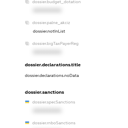
dossier.budget_dotation
XXXXXXXXXX
dossier.palne_akciz
dossier.notInList
dossier.bigTaxPayerReg
XXXXXXXXXX
dossier.declarations.title
dossier.declarations.noData
dossier.sanctions
dossier.specSanctions
XXXXXXXXXX
dossier.rnboSanctions