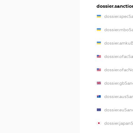
dossier.sanctio
dossier.specS
dossier.rnboS
dossier.amkuB
dossier.ofacS
dossier.ofac
dossier.gbSan
dossier.ausSa
dossier.euSan
dossier.japan