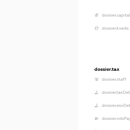
dossier.capital
dossier.kveds:
dossier.tax
dossier.staff
dossier.taxDe
dossier.esvDe
dossier.ndsPa