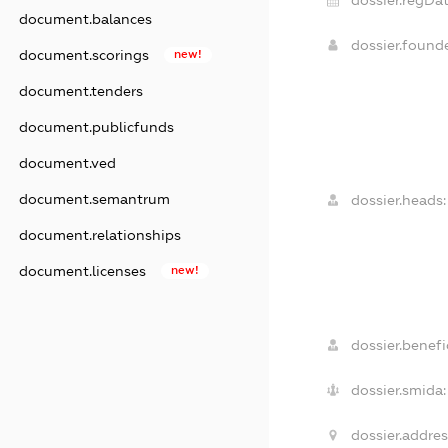
dossier.regDat
document.balances
dossier.foun
document.scorings
new!
document.tenders
document.publicfunds
document.ved
document.semantrum
dossier.heads:
document.relationships
document.licenses
new!
dossier.benefic
dossier.smida:
dossier.addres