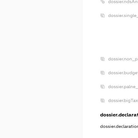
dossier.ndsAn
dossier.singl
dossier.non_p
dossier.budge
dossier.palne
dossier.bigTa
dossier.declarat
dossier.declarati