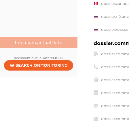
dossier.canad
dossier.rfSanc
dossier.russia
freemium.actualData
dossier.comme
dossier.comme
document.dueToDate
19.10.25
SEARCH.ONMONITORING
dossier.comme
dossier.comme
dossier.comme
dossier.comme
dossier.commer