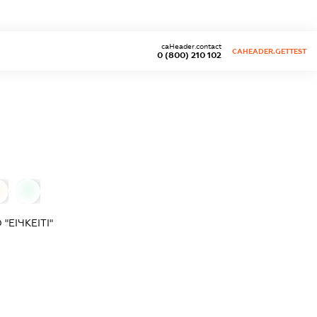
caHeader.contact
CAHEADER.GETTEST
0 (800) 210 102
0
0
ЕІЧКЕІТІ"