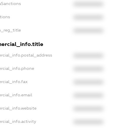
aSanctions
XXXXXXXXXX
tions
XXXXXXXXXX
n_reg_title
XXXXXXXXXX
rcial_info.title
rcial_info.postal_address
XXXXXXXXXX
rcial_info.phone
XXXXXXXXXX
rcial_info.fax
XXXXXXXXXX
rcial_info.email
XXXXXXXXXX
rcial_info.website
XXXXXXXXXX
cial_info.activity
XXXXXXXXXX