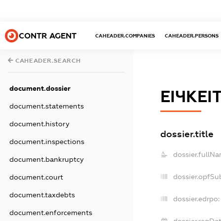
CONTR AGENT
CAHEADER.COMPANIES
CAHEADER.PERSONS
CAHEADER.SEARCH
document.dossier
ЕІЧКЕІТ
document.statements
document.history
dossier.title
document.inspections
dossier.fullNa
document.bankruptcy
dossier.opfSu
document.court
document.taxdebts
dossier.edrpo:
document.enforcements