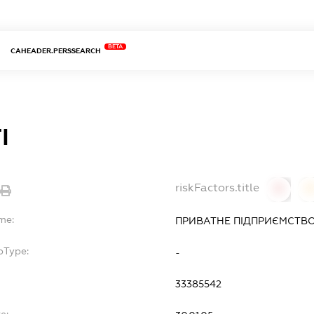
BETA
CAHEADER.PERSSEARCH
І
riskFactors.title
0
me:
ПРИВАТНЕ ПІДПРИЄМСТВО "
bType:
-
33385542