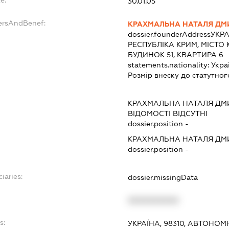
e:
30.01.05
dersAndBenef:
КРАХМАЛЬНА НАТАЛЯ ДМ
dossier.founderAddress
УКРА
РЕСПУБЛІКА КРИМ, МІСТО
БУДИНОК 51, КВАРТИРА 6
statements.nationality:
Укра
Розмір внеску до статутног
КРАХМАЛЬНА НАТАЛЯ ДМ
ВІДОМОСТІ ВІДСУТНІ
dossier.position -
КРАХМАЛЬНА НАТАЛЯ ДМ
dossier.position -
iaries:
dossier.missingData
XXXXXXXXXX
s:
УКРАЇНА, 98310, АВТОНОМ