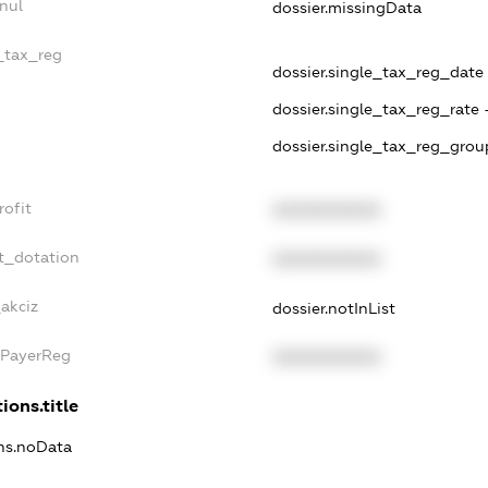
nul
dossier.missingData
e_tax_reg
dossier.single_tax_reg_date -
dossier.single_tax_reg_rate 
dossier.single_tax_reg_grou
rofit
XXXXXXXXXX
t_dotation
XXXXXXXXXX
_akciz
dossier.notInList
xPayerReg
XXXXXXXXXX
ions.title
ons.noData