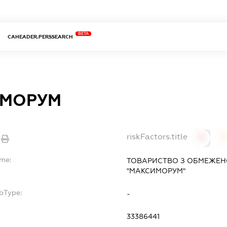
BETA
CAHEADER.PERSSEARCH
МОРУМ
riskFactors.title
0
ame:
ТОВАРИСТВО З ОБМЕЖЕН
"МАКСИМОРУМ"
bType:
-
33386441