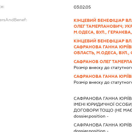
te:
03.02.05
dersAndBenef:
КІНЦЕВИЙ БЕНЕФІЦІАР ВЛ
ОЛЕГ ТАМЕРЛАНОВИЧ; УКР
М.ОДЕСА, ВУЛ., ГЕРАНЄВА, Б
КІНЦЕВИЙ БЕНЕФІЦІАР ВЛ
САФРАНОВА ГАННА ЮРІЇВН
ОБЛАСТЬ, М.ОДЕСА, ВУЛ., С
САФРАНОВ ОЛЕГ ТАМЕРЛ
Розмір внеску до статутног
САФРАНОВА ГАННА ЮРІЇ
Розмір внеску до статутног
САФРАНОВА ГАННА ЮРІЇ
ІМЕНІ ЮРИДИЧНОЇ ОСОБИ,
ДОГОВОРИ ТОЩО (НЕ МАЄ
dossier.position -
САФРАНОВА ГАННА ЮРІЇ
dossier.position -