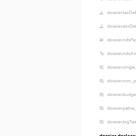
dossier.taxDe
dossier.esvDe
dossier.ndsPa
dossier.ndsA
dossier.singl
dossier.non_p
dossier.budg
dossier.palne
dossier.bigT
dossier.declarat