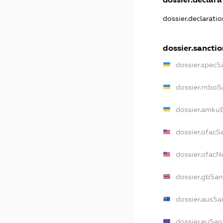
dossier.declarati
dossier.sanctio
dossier.specS
dossier.rnboS
dossier.amkuB
dossier.ofacS
dossier.ofac
dossier.gbSan
dossier.ausSa
dossier.euSan