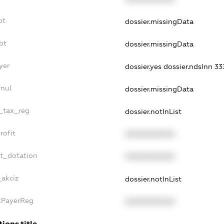
bt
dossier.missingData
bt
dossier.missingData
yer
dossier.yes
dossier.ndsInn 3
nnul
dossier.missingData
e_tax_reg
dossier.notInList
rofit
XXXXXXXXXX
et_dotation
XXXXXXXXXX
_akciz
dossier.notInList
axPayerReg
XXXXXXXXXX
ions.title