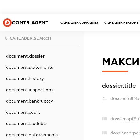
CONTR AGENT
CAHEADER.COMPANIES
CAHEADER.PERSONS
CAHEADER.SEARCH
document.dossier
МАКСИ
document.statements
document.history
dossier.title
document.inspections
dossier.fullN
document.bankruptcy
document.court
dossier.opfSu
document.taxdebts
dossier.edrpo:
document.enforcements