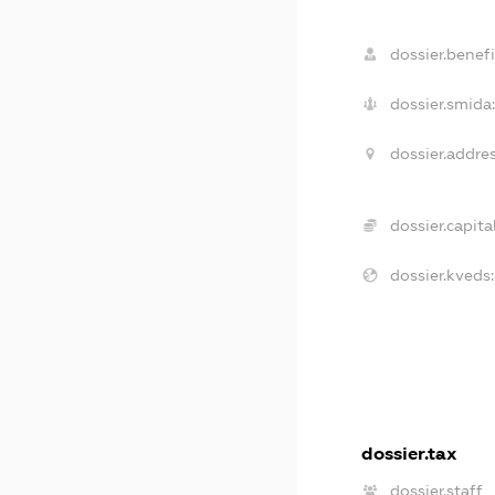
dossier.benefi
dossier.smida:
dossier.addres
dossier.capital
dossier.kveds:
dossier.tax
dossier.staff