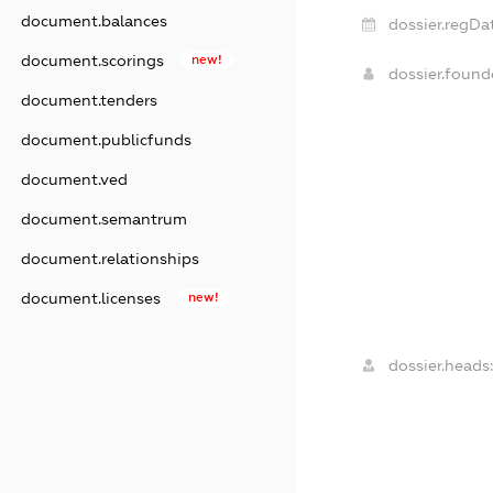
document.balances
dossier.regDa
document.scorings
new!
dossier.foun
document.tenders
document.publicfunds
document.ved
document.semantrum
document.relationships
document.licenses
new!
dossier.heads: