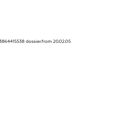
33864415538
dossier.from 20.02.05