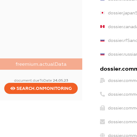
dossier.japan
dossier.canad
dossier.rfSan
dossier.russia
freemium.actualData
dossier.comme
dossier.comme
document.dueToDate
24.05.23
SEARCH.ONMONITORING
dossier.comm
dossier.comme
dossier.comme
dossier.comme