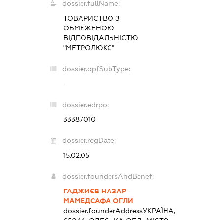
dossier.fullName:
ТОВАРИСТВО З
ОБМЕЖЕНОЮ
ВІДПОВІДАЛЬНІСТЮ
"МЕТРОЛЮКС"
dossier.opfSubType:
-
dossier.edrpo:
33387010
dossier.regDate:
15.02.05
dossier.foundersAndBenef:
ГАДЖИЄВ НАЗАР
МАМЕДСАФА ОГЛИ
dossier.founderAddress
УКРАЇНА,