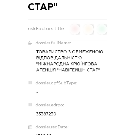
СТАР"
riskFactors.title
0
0
0
dossier.fullName:
ТОВАРИСТВО З ОБМЕЖЕНОЮ
ВІДПОВІДАЛЬНІСТЮ
"МІЖНАРОДНА КРЮЇНГОВА
АГЕНЦІЯ "НАВІГЕЙШН СТАР"
dossier.opfSubType:
-
dossier.edrpo:
33387230
dossier.regDate: