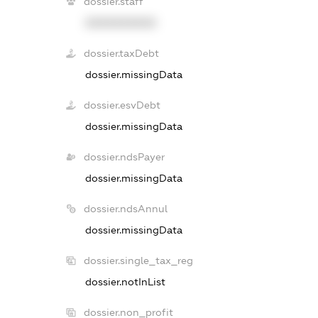
dossier.staff
XXXXXXXXXX
dossier.taxDebt
dossier.missingData
dossier.esvDebt
dossier.missingData
dossier.ndsPayer
dossier.missingData
dossier.ndsAnnul
dossier.missingData
dossier.single_tax_reg
dossier.notInList
dossier.non_profit