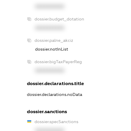
XXXXXXXXXX
dossier.budget_dotation
XXXXXXXXXX
dossier.palne_akciz
dossier.notInList
dossier.bigTaxPayerReg
XXXXXXXXXX
dossier.declarations.title
dossier.declarations.noData
dossier.sanctions
dossier.specSanctions
XXXXXXXXXX