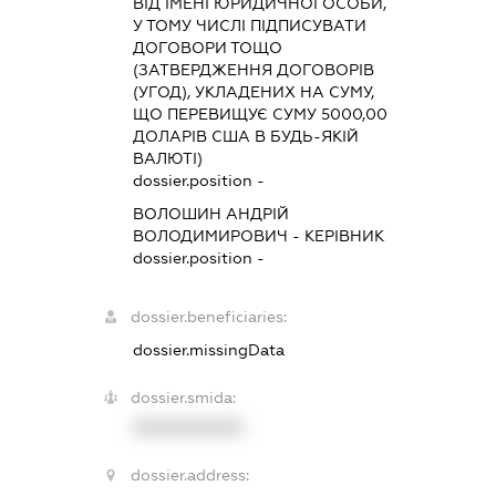
ВІД ІМЕНІ ЮРИДИЧНОЇ ОСОБИ,
У ТОМУ ЧИСЛІ ПІДПИСУВАТИ
ДОГОВОРИ ТОЩО
(ЗАТВЕРДЖЕННЯ ДОГОВОРІВ
(УГОД), УКЛАДЕНИХ НА СУМУ,
ЩО ПЕРЕВИЩУЄ СУМУ 5000,00
ДОЛАРІВ США В БУДЬ-ЯКІЙ
ВАЛЮТІ)
dossier.position -
ВОЛОШИН АНДРІЙ
ВОЛОДИМИРОВИЧ
-
КЕРІВНИК
dossier.position -
dossier.beneficiaries:
dossier.missingData
dossier.smida:
XXXXXXXXXX
dossier.address: