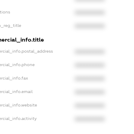
tions
XXXXXXXXXX
n_reg_title
XXXXXXXXXX
rcial_info.title
rcial_info.postal_address
XXXXXXXXXX
rcial_info.phone
XXXXXXXXXX
rcial_info.fax
XXXXXXXXXX
rcial_info.email
XXXXXXXXXX
rcial_info.website
XXXXXXXXXX
cial_info.activity
XXXXXXXXXX