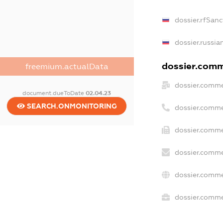
dossier.rfSanc
dossier.russia
dossier.comme
freemium.actualData
dossier.comme
document.dueToDate
02.04.23
SEARCH.ONMONITORING
dossier.comme
dossier.comme
dossier.comme
dossier.comme
dossier.commer