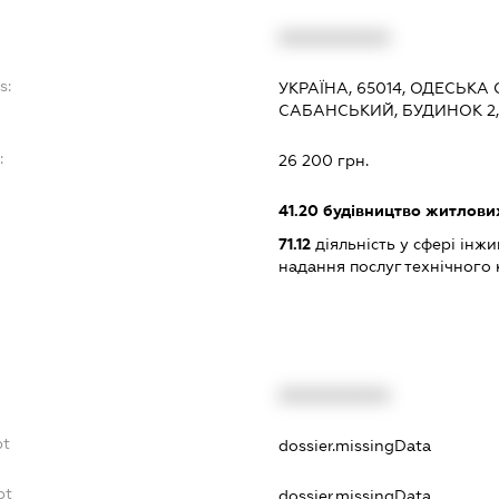
XXXXXXXXXX
s:
УКРАЇНА, 65014, ОДЕСЬКА
САБАНСЬКИЙ, БУДИНОК 2,
:
26 200 грн.
41.20
будівництво житлових
71.12
діяльність у сфері інжин
надання послуг технічного 
XXXXXXXXXX
bt
dossier.missingData
bt
dossier.missingData