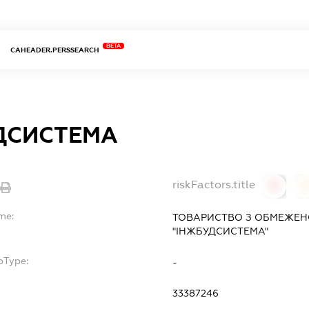
BETA
CAHEADER.PERSSEARCH
ДСИСТЕМА
riskFactors.title
0
me:
ТОВАРИСТВО З ОБМЕЖЕН
"ІНЖБУДСИСТЕМА"
bType:
-
33387246