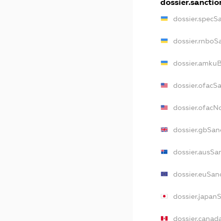
dossier.sanctio
dossier.specS
dossier.rnboS
dossier.amkuB
dossier.ofacS
dossier.ofac
dossier.gbSan
dossier.ausSa
dossier.euSan
dossier.japan
dossier.canad