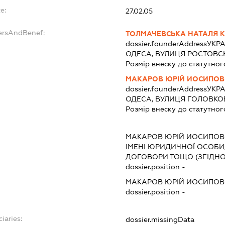
e:
27.02.05
ersAndBenef:
ТОЛМАЧЕВСЬКА НАТАЛЯ К
dossier.founderAddress
УКРА
ОДЕСА, ВУЛИЦЯ РОСТОВС
Розмір внеску до статутног
МАКАРОВ ЮРІЙ ИОСИПОВ
dossier.founderAddress
УКРА
ОДЕСА, ВУЛИЦЯ ГОЛОВКОВ
Розмір внеску до статутног
МАКАРОВ ЮРІЙ ИОСИПОВ
ІМЕНІ ЮРИДИЧНОЇ ОСОБИ,
ДОГОВОРИ ТОЩО (ЗГІДНО
dossier.position -
МАКАРОВ ЮРІЙ ИОСИПОВ
dossier.position -
iaries:
dossier.missingData