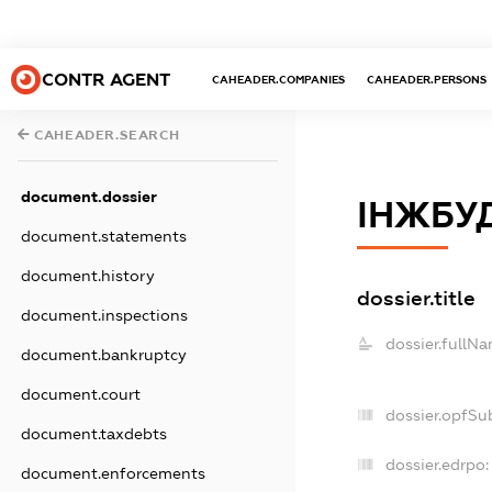
CONTR AGENT
CAHEADER.COMPANIES
CAHEADER.PERSONS
CAHEADER.SEARCH
document.dossier
ІНЖБУ
document.statements
document.history
dossier.title
document.inspections
dossier.fullNa
document.bankruptcy
document.court
dossier.opfSu
document.taxdebts
dossier.edrpo:
document.enforcements