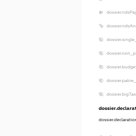
dossier.ndsPa
dossier.ndsAn
dossier.singl
dossier.non_p
dossier.budge
dossier.palne
dossier.bigTa
dossier.declarat
dossier.declarati