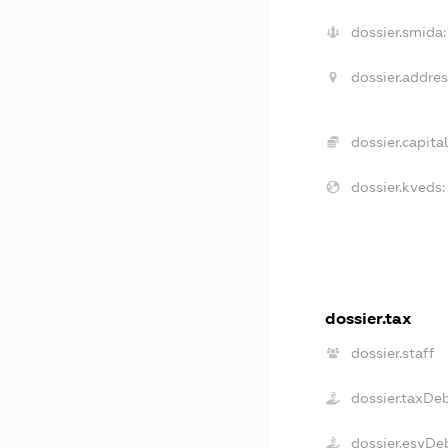
dossier.smida:
dossier.addres
dossier.capital
dossier.kveds:
dossier.tax
dossier.staff
dossier.taxDe
dossier.esvDe