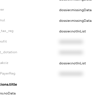
yer
dossier.missingData
nul
dossier.missingData
e_tax_reg
dossier.notInList
rofit
XXXXXXXXXX
t_dotation
XXXXXXXXXX
_akciz
dossier.notInList
xPayerReg
XXXXXXXXXX
ions.title
ons.noData