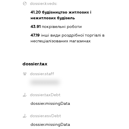
dossier.kveds:
41.20
будівництво житлових і
нежитлових будівель
43.91
покрівельні роботи
47.19
інші види роздрібної торгівлі в
неспеціалізованих магазинах
dossier.tax
dossier.staff
XXXXXXXXXX
dossier.taxDebt
dossier.missingData
dossier.esvDebt
dossier.missingData