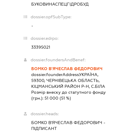
БУКОВИНАСПЕЦГІДРОБУД
dossier.opfSubType:
-
dossier.edrpo:
33395021
dossier.foundersAndBenef:
БОМКО В'ЯЧЕСЛАВ ФЕДОРОВИЧ
dossier.founderAddress
УКРАЇНА,
59300, ЧЕРНIВЕЦЬКА ОБЛАСТЬ,
КIЦМАНСЬКИЙ РАЙОН Р-Н, С.БІЛА
Розмір внеску до статутного фонду
(грн.):
51 000
(51 %)
dossier.heads:
БОМКО В'ЯЧЕСЛАВ ФЕДОРОВИЧ
-
ПІДПИСАНТ