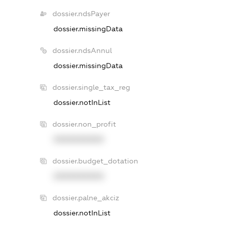
dossier.ndsPayer
dossier.missingData
dossier.ndsAnnul
dossier.missingData
dossier.single_tax_reg
dossier.notInList
dossier.non_profit
XXXXXXXXXX
dossier.budget_dotation
XXXXXXXXXX
dossier.palne_akciz
dossier.notInList