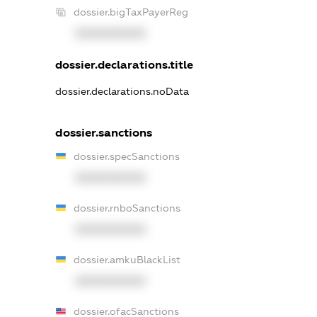
dossier.bigTaxPayerReg
XXXXXXXXXX
dossier.declarations.title
dossier.declarations.noData
dossier.sanctions
dossier.specSanctions
XXXXXXXXXX
dossier.rnboSanctions
XXXXXXXXXX
dossier.amkuBlackList
XXXXXXXXXX
dossier.ofacSanctions