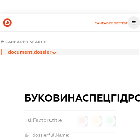
CAHEADER.GETTEST
CAHEADER.SEARCH
document.dossier
БУКОВИНАСПЕЦГІДР
riskFactors.title
0
0
0
dossier.fullName: