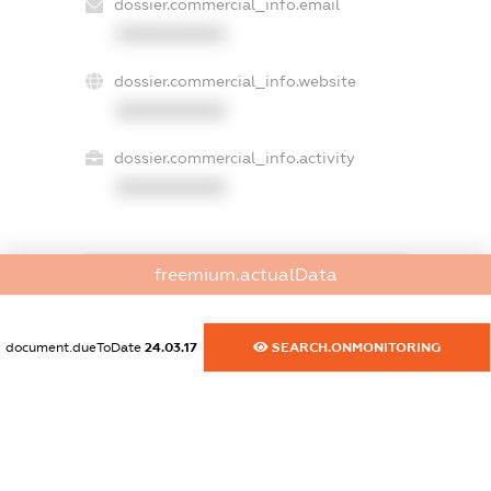
dossier.commercial_info.email
XXXXXXXXXX
dossier.commercial_info.website
XXXXXXXXXX
dossier.commercial_info.activity
XXXXXXXXXX
freemium.actualData
freemium.exampleText_1
freemium.exampleText_2
freemium.anonymousPerSearch2
document.dueToDate
24.03.17
SEARCH.ONMONITORING
FREEMIUM.DETAILS
FREEMIUM.REGISTER