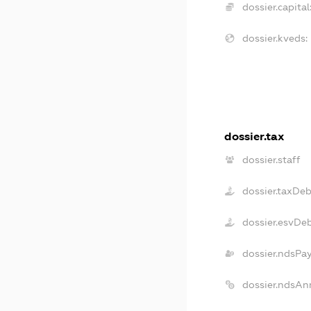
dossier.capital
dossier.kveds:
dossier.tax
dossier.staff
dossier.taxDeb
dossier.esvDe
dossier.ndsPa
dossier.ndsAn