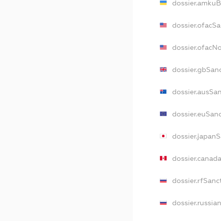
dossier.amkuB
dossier.ofacS
dossier.ofacN
dossier.gbSan
dossier.ausSa
dossier.euSan
dossier.japan
dossier.canad
dossier.rfSanc
dossier.russia