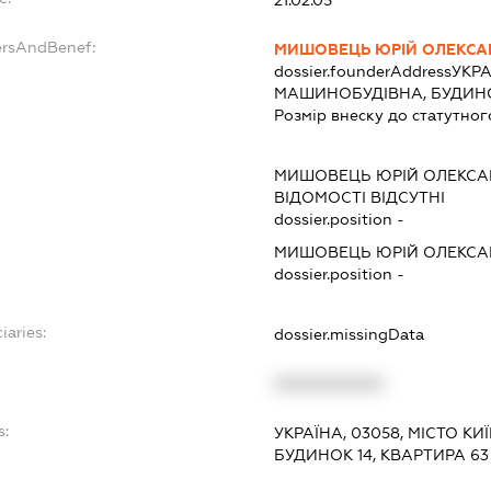
ersAndBenef:
МИШОВЕЦЬ ЮРІЙ ОЛЕКС
dossier.founderAddress
УКРА
МАШИНОБУДІВНА, БУДИНОК
Розмір внеску до статутног
МИШОВЕЦЬ ЮРІЙ ОЛЕКС
ВІДОМОСТІ ВІДСУТНІ
dossier.position -
МИШОВЕЦЬ ЮРІЙ ОЛЕКС
dossier.position -
iaries:
dossier.missingData
XXXXXXXXXX
s:
УКРАЇНА, 03058, МІСТО К
БУДИНОК 14, КВАРТИРА 63