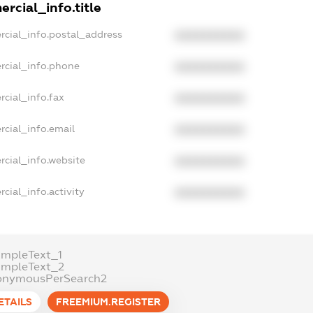
rcial_info.title
rcial_info.postal_address
XXXXXXXXXX
rcial_info.phone
XXXXXXXXXX
cial_info.fax
XXXXXXXXXX
rcial_info.email
XXXXXXXXXX
rcial_info.website
XXXXXXXXXX
cial_info.activity
XXXXXXXXXX
ampleText_1
ampleText_2
onymousPerSearch2
ETAILS
FREEMIUM.REGISTER