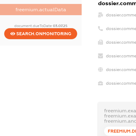
dossier.comme
freemium.actualData
dossier.comme
document.dueToDate
03.07.25
dossier.comme
SEARCH.ONMONITORING
dossier.commer
dossier.comme
dossier.comme
dossier.commer
freemium.ex
freemium.ex
freemium.an
FREEMIUM.D