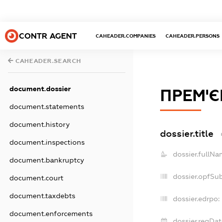
CONTR AGENT
CAHEADER.COMPANIES
CAHEADER.PERSONS
CAHEADER.SEARCH
document.dossier
ПРЕМ'Є
document.statements
document.history
dossier.title
document.inspections
dossier.fullNa
document.bankruptcy
dossier.opfSu
document.court
document.taxdebts
dossier.edrpo:
document.enforcements
dossier.regDat