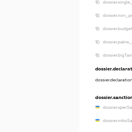
dossier.single
dossier.non_pr
dossier.budge
dossier.palne_
dossier.bigTa
dossier.declarat
dossier.declarati
dossier.sanctio
dossier.specS
dossier.rnboS