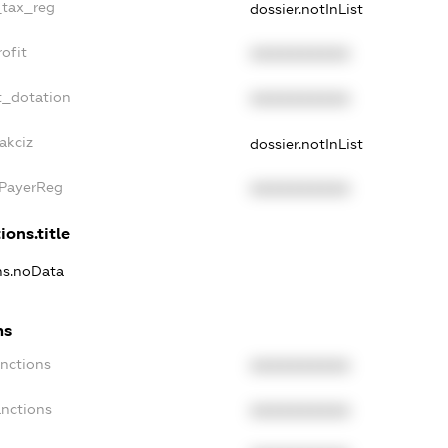
_tax_reg
dossier.notInList
ofit
XXXXXXXXXX
t_dotation
XXXXXXXXXX
akciz
dossier.notInList
xPayerReg
XXXXXXXXXX
ions.title
ons.noData
ns
anctions
XXXXXXXXXX
anctions
XXXXXXXXXX