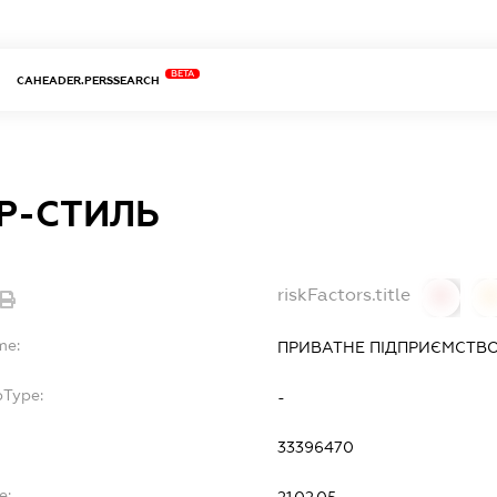
BETA
CAHEADER.PERSSEARCH
Р-СТИЛЬ
riskFactors.title
0
0
me:
ПРИВАТНЕ ПІДПРИЄМСТВО 
bType:
-
33396470
e:
21.02.05