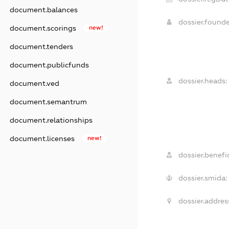
document.balances
dossier.found
document.scorings
new!
document.tenders
document.publicfunds
dossier.heads:
document.ved
document.semantrum
document.relationships
document.licenses
new!
dossier.benefic
dossier.smida:
dossier.addres