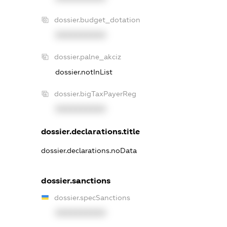
dossier.budget_dotation
XXXXXXXXXX
dossier.palne_akciz
dossier.notInList
dossier.bigTaxPayerReg
XXXXXXXXXX
dossier.declarations.title
dossier.declarations.noData
dossier.sanctions
dossier.specSanctions
XXXXXXXXXX