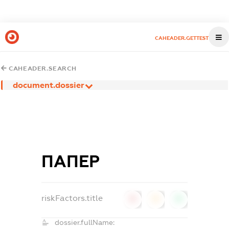
CAHEADER.GETTEST
CAHEADER.SEARCH
document.dossier
ПАПЕР
riskFactors.title
0
0
0
dossier.fullName: