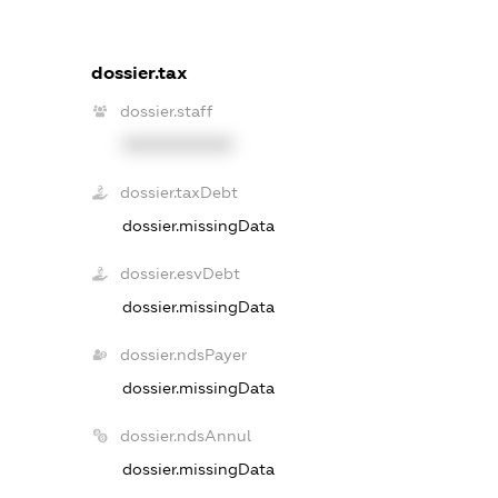
dossier.tax
dossier.staff
XXXXXXXXXX
dossier.taxDebt
dossier.missingData
dossier.esvDebt
dossier.missingData
dossier.ndsPayer
dossier.missingData
dossier.ndsAnnul
dossier.missingData