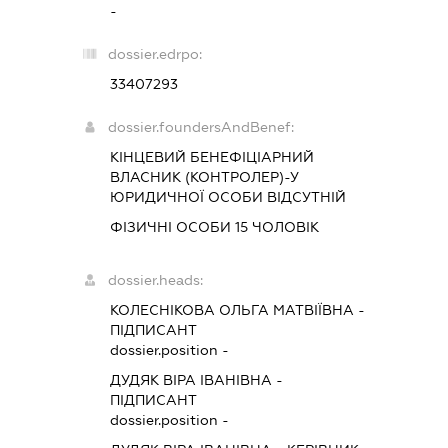
-
dossier.edrpo:
33407293
dossier.foundersAndBenef:
КІНЦЕВИЙ БЕНЕФІЦІАРНИЙ
ВЛАСНИК (КОНТРОЛЕР)-У
ЮРИДИЧНОЇ ОСОБИ ВІДСУТНІЙ
ФІЗИЧНІ ОСОБИ 15 ЧОЛОВІК
dossier.heads:
КОЛЕСНІКОВА ОЛЬГА МАТВІЇВНА
-
ПІДПИСАНТ
dossier.position -
ДУДЯК ВІРА ІВАНІВНА
-
ПІДПИСАНТ
dossier.position -