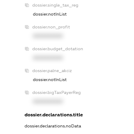
dossier.single_tax_reg
dossier.notInList
dossier.non_profit
XXXXXXXXXX
dossier.budget_dotation
XXXXXXXXXX
dossier.palne_akciz
dossier.notInList
dossier.bigTaxPayerReg
XXXXXXXXXX
dossier.declarations.title
dossier.declarations.noData