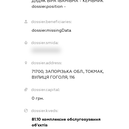
ДУДЯК ВІРА ІВАНІВНА
-
КЕРІВНИК
dossier.position -
dossier.beneficiaries:
dossier.missingData
dossier.smida:
XXXXXXXXXX
dossier.address:
71700, ЗАПОРІЗЬКА ОБЛ., ТОКМАК,
ВУЛИЦЯ ГОГОЛЯ, 116
dossier.capital:
0 грн.
dossier.kveds:
81.10
комплексне обслуговування
об'єктів