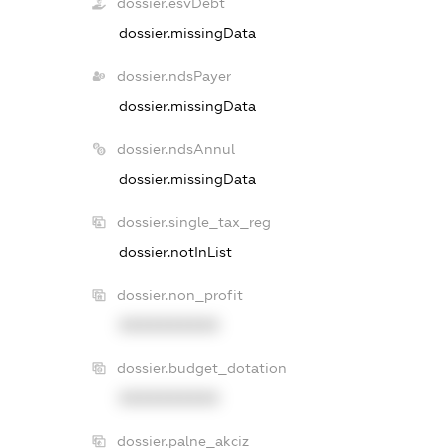
dossier.esvDebt
dossier.missingData
dossier.ndsPayer
dossier.missingData
dossier.ndsAnnul
dossier.missingData
dossier.single_tax_reg
dossier.notInList
dossier.non_profit
XXXXXXXXXX
dossier.budget_dotation
XXXXXXXXXX
dossier.palne_akciz