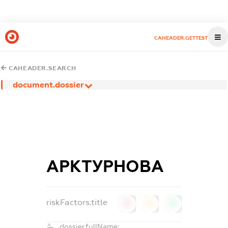
CAHEADER.GETTEST
CAHEADER.SEARCH
document.dossier
АРКТУРНОВА
riskFactors.title
0
0
0
dossier.fullName: