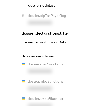
dossier.notInList
dossier.bigTaxPayerReg
XXXXXXXXXX
dossier.declarations.title
dossier.declarations.noData
dossier.sanctions
dossier.specSanctions
XXXXXXXXXX
dossier.rnboSanctions
XXXXXXXXXX
dossier.amkuBlackList
XXXXXXXXXX