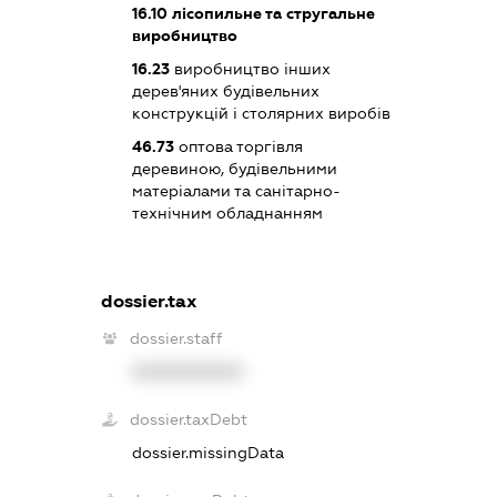
16.10
лісопильне та стругальне
виробництво
16.23
виробництво інших
дерев'яних будівельних
конструкцій і столярних виробів
46.73
оптова торгівля
деревиною, будівельними
матеріалами та санітарно-
технічним обладнанням
dossier.tax
dossier.staff
XXXXXXXXXX
dossier.taxDebt
dossier.missingData