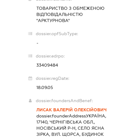
ТОВАРИСТВО З ОБМЕЖЕНОЮ
ВІДПОВІДАЛЬНІСТЮ
"АРКТУРНОВА"
dossier.opfSubType:
-
dossier.edrpo:
33409484
dossier.regDate:
18.09.05
dossier.foundersAndBenef:
ЛИСАК ВАЛЕРІЙ ОЛЕКСІЙОВИЧ
dossier.founderAddress
УКРАЇНА,
17140, ЧЕРНІГІВСЬКА ОБЛ.,
НОСІВСЬКИЙ Р-Н, СЕЛО ЯСНА
ЗІРКА, ВУЛ. ЩОРСА, БУДИНОК