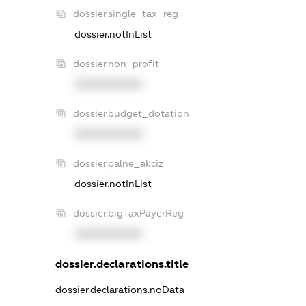
dossier.single_tax_reg
dossier.notInList
dossier.non_profit
XXXXXXXXXX
dossier.budget_dotation
XXXXXXXXXX
dossier.palne_akciz
dossier.notInList
dossier.bigTaxPayerReg
XXXXXXXXXX
dossier.declarations.title
dossier.declarations.noData