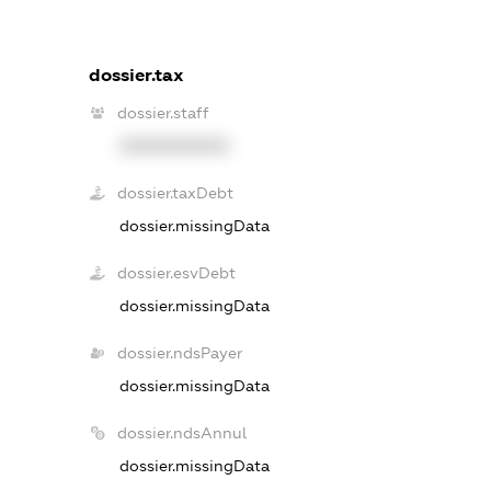
dossier.tax
dossier.staff
XXXXXXXXXX
dossier.taxDebt
dossier.missingData
dossier.esvDebt
dossier.missingData
dossier.ndsPayer
dossier.missingData
dossier.ndsAnnul
dossier.missingData