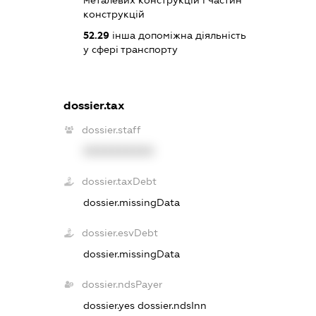
металевих конструкцій і частин
конструкцій
52.29
інша допоміжна діяльність
у сфері транспорту
dossier.tax
dossier.staff
XXXXXXXXXX
dossier.taxDebt
dossier.missingData
dossier.esvDebt
dossier.missingData
dossier.ndsPayer
dossier.yes
dossier.ndsInn