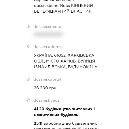
dossier.benefRole:
КІНЦЕВИЙ
БЕНЕФІЦІАРНИЙ ВЛАСНИК
dossier.smida:
XXXXXXXXXX
dossier.address:
УКРАЇНА, 61052, ХАРКІВСЬКА
ОБЛ., МІСТО ХАРКІВ, ВУЛИЦЯ
ІЗМАЙЛІВСЬКА, БУДИНОК 11-А
dossier.capital:
26 200 грн.
dossier.kveds:
41.20
будівництво житлових і
нежитлових будівель
25.11
виробництво будівельних