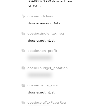
334118020330
dossier.from
31.03.05
dossier.ndsAnnul
dossier.missingData
dossier.single_tax_reg
dossier.notInList
dossier.non_profit
XXXXXXXXXX
dossier.budget_dotation
XXXXXXXXXX
dossier.palne_akciz
dossier.notInList
dossier.bigTaxPayerReg