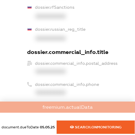
dossier.rfSanctions
XXXXXXXXXX
dossier.russian_reg_title
XXXXXXXXXX
dossier.commercial_info.title
dossier.commercial_info.postal_address
XXXXXXXXXX
dossier.commercial_info.phone
XXXXXXXXXX
dossier.commercial_info.fax
freemium.actualData
XXXXXXXXXX
dossier.commercial_info.email
document.dueToDate
05.05.25
SEARCH.ONMONITORING
XXXXXXXXXX