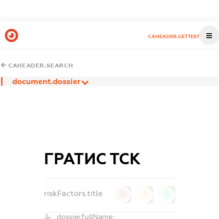
CAHEADER.GETTEST
CAHEADER.SEARCH
document.dossier
ГРАТИС ТСК
riskFactors.title
0
0
0
dossier.fullName: