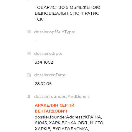
ТОВАРИСТВО З ОБМЕЖЕНОЮ
ВІДПОВІДАЛЬНІСТЮ "ГРАТИС
ТСК"
dossier.opfSubType:
-
dossier.edrpo:
33411802
dossier.regDate:
28.02.05
dossier.foundersAndBenef:
АРАКЕЛЯН СЕРГІЙ
БЕНГАРДОВИЧ
dossier.founderAddress
УКРАЇНА,
61045, ХАРКІВСЬКА ОБЛ., МІСТО
ХАРКІВ, ВУЛ.АРАЛЬСЬКА,