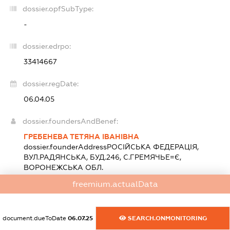
dossier.opfSubType:
-
dossier.edrpo:
33414667
dossier.regDate:
06.04.05
dossier.foundersAndBenef:
ГРЕБЕНЕВА ТЕТЯНА ІВАНІВНА
dossier.founderAddress
РОСІЙСЬКА ФЕДЕРАЦІЯ,
ВУЛ.РАДЯНСЬКА, БУД.246, С.ГРЕМЯЧЬЕ=Є,
ВОРОНЕЖСЬКА ОБЛ.
Розмір внеску до статутного фонду (грн.):
29 000
freemium.actualData
(100 %)
dossier.heads:
document.dueToDate
06.07.25
SEARCH.ONMONITORING