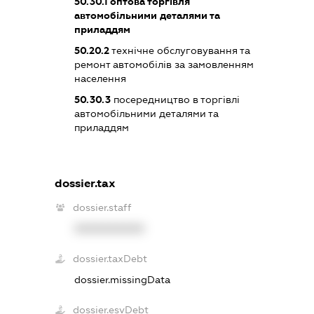
50.30.1
оптова торгівля
автомобільними деталями та
приладдям
50.20.2
технічне обслуговування та
ремонт автомобілів за замовленням
населення
50.30.3
посередництво в торгівлі
автомобільними деталями та
приладдям
dossier.tax
dossier.staff
XXXXXXXXXX
dossier.taxDebt
dossier.missingData
dossier.esvDebt