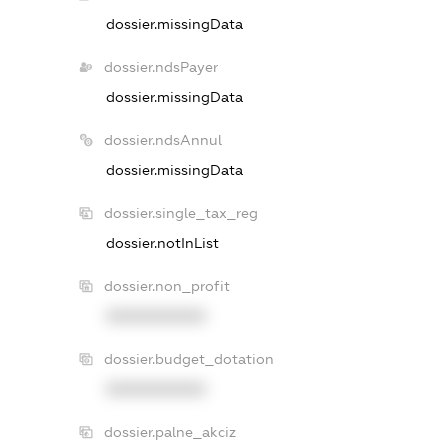
dossier.missingData
dossier.ndsPayer
dossier.missingData
dossier.ndsAnnul
dossier.missingData
dossier.single_tax_reg
dossier.notInList
dossier.non_profit
XXXXXXXXXX
dossier.budget_dotation
XXXXXXXXXX
dossier.palne_akciz