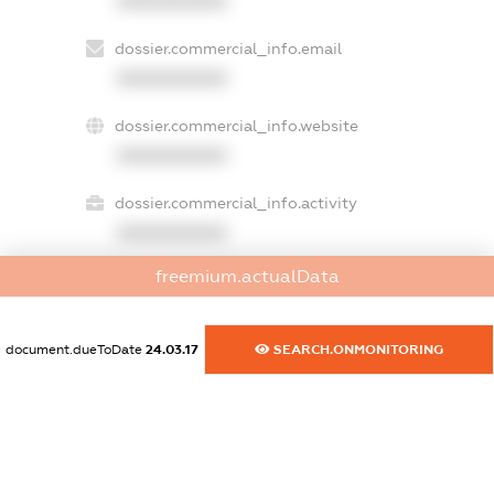
XXXXXXXXXX
dossier.commercial_info.email
XXXXXXXXXX
dossier.commercial_info.website
XXXXXXXXXX
dossier.commercial_info.activity
XXXXXXXXXX
freemium.actualData
freemium.exampleText_1
freemium.exampleText_2
document.dueToDate
24.03.17
SEARCH.ONMONITORING
freemium.anonymousPerSearch2
FREEMIUM.DETAILS
FREEMIUM.REGISTER