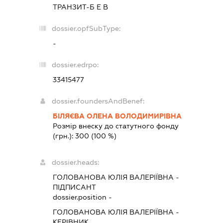
ТРАНЗИТ-Б Е В
dossier.opfSubType:
-
dossier.edrpo:
33415477
dossier.foundersAndBenef:
БІЛЯЄВА ОЛЕНА ВОЛОДИМИРІВНА
Розмір внеску до статутного фонду
(грн.):
300
(100 %)
dossier.heads:
ГОЛОВАНОВА ЮЛІЯ ВАЛЕРІЇВНА
-
ПІДПИСАНТ
dossier.position -
ГОЛОВАНОВА ЮЛІЯ ВАЛЕРІЇВНА
-
КЕРІВНИК