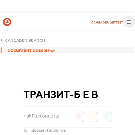
CAHEADER.GETTEST
CAHEADER.SEARCH
document.dossier
ТРАНЗИТ-Б Е В
riskFactors.title
0
0
0
dossier.fullName: