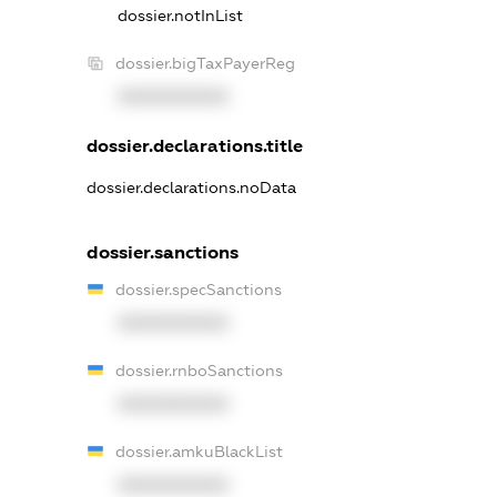
dossier.notInList
dossier.bigTaxPayerReg
XXXXXXXXXX
dossier.declarations.title
dossier.declarations.noData
dossier.sanctions
dossier.specSanctions
XXXXXXXXXX
dossier.rnboSanctions
XXXXXXXXXX
dossier.amkuBlackList
XXXXXXXXXX