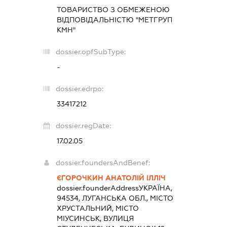
ТОВАРИСТВО З ОБМЕЖЕНОЮ
ВІДПОВІДАЛЬНІСТЮ "МЕТГРУП
КМН"
dossier.opfSubType:
-
dossier.edrpo:
33417212
dossier.regDate:
17.02.05
dossier.foundersAndBenef:
ЄГОРОЧКИН АНАТОЛІЙ ІЛЛІЧ
dossier.founderAddress
УКРАЇНА,
94534, ЛУГАНСЬКА ОБЛ., МІСТО
ХРУСТАЛЬНИЙ, МІСТО
МІУСИНСЬК, ВУЛИЦЯ