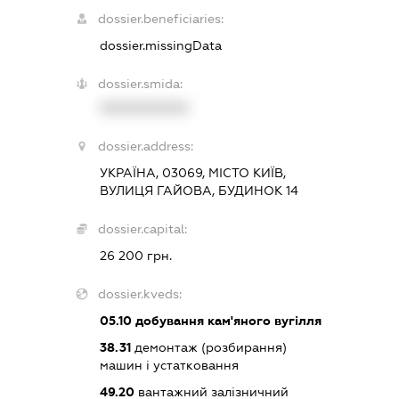
dossier.beneficiaries:
dossier.missingData
dossier.smida:
XXXXXXXXXX
dossier.address:
УКРАЇНА, 03069, МІСТО КИЇВ,
ВУЛИЦЯ ГАЙОВА, БУДИНОК 14
dossier.capital:
26 200 грн.
dossier.kveds:
05.10
добування кам'яного вугілля
38.31
демонтаж (розбирання)
машин і устатковання
49.20
вантажний залізничний