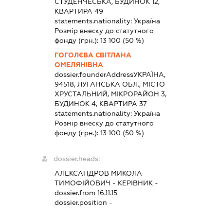
СТУДЕНЧЕСЬКА, БУДИНОК 12,
КВАРТИРА 49
statements.nationality:
Україна
Розмір внеску до статутного
фонду (грн.):
13 100
(50 %)
ГОГОЛЄВА СВІТЛАНА
ОМЕЛЯНІВНА
dossier.founderAddress
УКРАЇНА,
94518, ЛУГАНСЬКА ОБЛ., МІСТО
ХРУСТАЛЬНИЙ, МІКРОРАЙОН 3,
БУДИНОК 4, КВАРТИРА 37
statements.nationality:
Україна
Розмір внеску до статутного
фонду (грн.):
13 100
(50 %)
dossier.heads:
АЛЕКСАНДРОВ МИКОЛА
ТИМОФІЙОВИЧ
-
КЕРІВНИК
-
dossier.from 16.11.15
dossier.position -