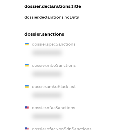
dossier.declarations.title
dossier.declarations.noData
dossier.sanctions
dossier.specSanctions
XXXXXXXXXX
dossier.rnboSanctions
XXXXXXXXXX
dossier.amkuBlackList
XXXXXXXXXX
dossier.ofacSanctions
XXXXXXXXXX
dossier.ofacNonSdnSanctions