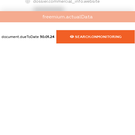
dossier.commercial_info.website
XXXXXXXXXX
freemium.actualData
dossier.commercial_info.activity
XXXXXXXXXX
document.dueToDate
30.01.24
SEARCH.ONMONITORING
freemium.exampleText_1
freemium.exampleText_2
freemium.anonymousPerSearch2
FREEMIUM.DETAILS
FREEMIUM.REGISTER