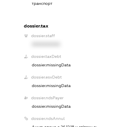
транспорт
dossier.tax
dossier.staff
XXXXXXXXXX
dossier.taxDebt
dossier.missingData
dossier.esvDebt
dossier.missingData
dossier.ndsPayer
dossier.missingData
dossier.ndsAnnul
Анульовано з 26.12.18 у зв'язку з: