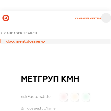
CAHEADER.GETTEST
CAHEADER.SEARCH
document.dossier
МЕТГРУП КМН
riskFactors.title
0
0
0
dossier.fullName: