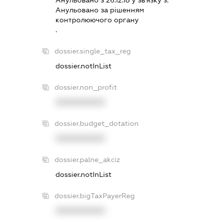
Анульовано за рiшенням
контролюючого органу
.
dossier.single_tax_reg
dossier.notInList
dossier.non_profit
XXXXXXXXXX
dossier.budget_dotation
XXXXXXXXXX
dossier.palne_akciz
dossier.notInList
dossier.bigTaxPayerReg
XXXXXXXXXX