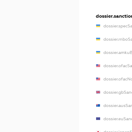
dossier.sanctio
dossier.specS
dossier.rnboS
dossier.amkuB
dossier.ofacS
dossier.ofac
dossier.gbSan
dossier.ausSa
dossier.euSan