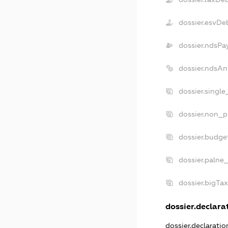
dossier.esvDe
dossier.ndsPa
dossier.ndsAn
dossier.singl
dossier.non_p
dossier.budge
dossier.palne
dossier.bigTa
dossier.declarat
dossier.declarati