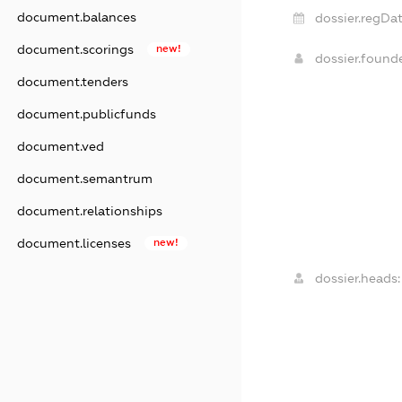
document.balances
dossier.regDat
document.scorings
new!
dossier.found
document.tenders
document.publicfunds
document.ved
document.semantrum
document.relationships
document.licenses
new!
dossier.heads: