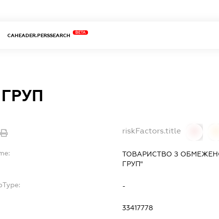
BETA
CAHEADER.PERSSEARCH
 ГРУП
riskFactors.title
0
0
me:
ТОВАРИСТВО З ОБМЕЖЕН
ГРУП"
bType:
-
33417778