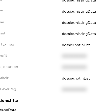
dossier.missingData
bt
dossier.missingData
yer
dossier.missingData
nul
dossier.missingData
e_tax_reg
dossier.notInList
rofit
XXXXXXXXXX
t_dotation
XXXXXXXXXX
_akciz
dossier.notInList
xPayerReg
XXXXXXXXXX
ions.title
ons.noData