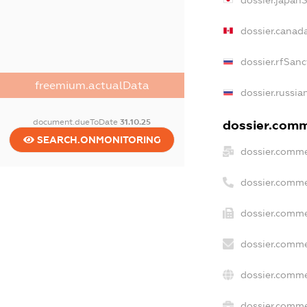
dossier.japan
dossier.canad
dossier.rfSanc
freemium.actualData
dossier.russia
document.dueToDate
31.10.25
dossier.comme
SEARCH.ONMONITORING
dossier.comme
dossier.comme
dossier.comme
dossier.comme
dossier.comme
dossier.commer