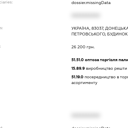
iaries:
dossier.missingData
XXXXXXXXXX
s:
УКРАЇНА, 83037, ДОНЕЦЬК
ПЕТРОВСЬКОГО, БУДИНОК
:
26 200 грн.
51.51.0
оптова торгівля пал
15.89.9
виробництво решти 
51.19.0
посередництво в тор
асортименту
XXXXXXXXXX
bt