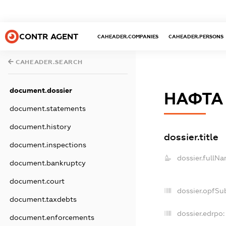
CONTR AGENT
CAHEADER.COMPANIES
CAHEADER.PERSONS
CAHEADER.SEARCH
document.dossier
НАФТА
document.statements
document.history
dossier.title
document.inspections
dossier.fullNa
document.bankruptcy
document.court
dossier.opfSu
document.taxdebts
dossier.edrpo:
document.enforcements