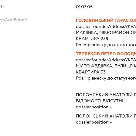
e:
01.03.05
ersAndBenef:
ГОЛОВИНСЬКИЙ ТАРАС О
dossier.founderAddress
УКРА
МАКІЇВКА, МІКРОРАЙОН О
КВАРТИРА 239
Розмір внеску до статутног
ТЕПЛЯКОВ ПЕТРО ВОЛОД
dossier.founderAddress
УКРА
МІСТО АВДІЇВКА, ВУЛИЦЯ
КВАРТИРА 33
Розмір внеску до статутног
ПОЛОНСЬКИЙ АНАТОЛІЙ 
ВІДОМОСТІ ВІДСУТНІ
dossier.position -
ПОЛОНСЬКИЙ АНАТОЛІЙ 
dossier.position -