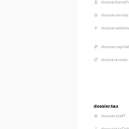
dossier.benefic
dossier.smida:
dossier.addres
dossier.capital
dossier.kveds:
dossier.tax
dossier.staff
dossier.taxDe