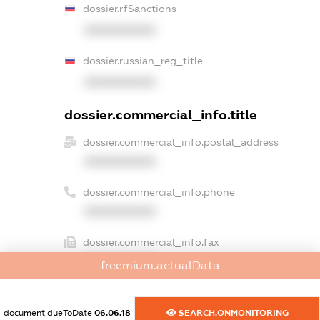
dossier.rfSanctions
XXXXXXXXXX
dossier.russian_reg_title
XXXXXXXXXX
dossier.commercial_info.title
dossier.commercial_info.postal_address
XXXXXXXXXX
dossier.commercial_info.phone
XXXXXXXXXX
dossier.commercial_info.fax
XXXXXXXXXX
freemium.actualData
dossier.commercial_info.email
XXXXXXXXXX
document.dueToDate
06.06.18
SEARCH.ONMONITORING