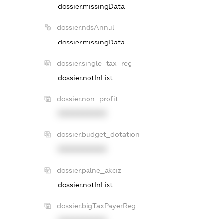
dossier.missingData
dossier.ndsAnnul
dossier.missingData
dossier.single_tax_reg
dossier.notInList
dossier.non_profit
XXXXXXXXXX
dossier.budget_dotation
XXXXXXXXXX
dossier.palne_akciz
dossier.notInList
dossier.bigTaxPayerReg