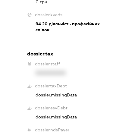
0 грн.
dossier.kveds:
94.20
діяльність професійних
спілок
dossier.tax
dossier.staff
XXXXXXXXXX
dossier.taxDebt
dossier.missingData
dossier.esvDebt
dossier.missingData
dossier.ndsPayer