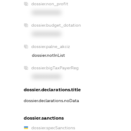
dossier.non_profit
XXXXXXXXXX
dossier.budget_dotation
XXXXXXXXXX
dossier.palne_akciz
dossier.notInList
dossier.bigTaxPayerReg
XXXXXXXXXX
dossier.declarations.title
dossier.declarations.noData
dossier.sanctions
dossier.specSanctions