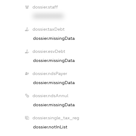
dossier.staff
XXXXXXXXXX
dossier.taxDebt
dossier.missingData
dossier.esvDebt
dossier.missingData
dossier.ndsPayer
dossier.missingData
dossier.ndsAnnul
dossier.missingData
dossier.single_tax_reg
dossier.notInList