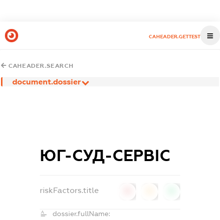
CAHEADER.GETTEST
CAHEADER.SEARCH
document.dossier
ЮГ-СУД-СЕРВІС
riskFactors.title
0
0
0
dossier.fullName: