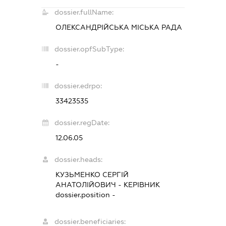
dossier.fullName:
ОЛЕКСАНДРІЙСЬКА МІСЬКА РАДА
dossier.opfSubType:
-
dossier.edrpo:
33423535
dossier.regDate:
12.06.05
dossier.heads:
КУЗЬМЕНКО СЕРГІЙ
АНАТОЛІЙОВИЧ
-
КЕРІВНИК
dossier.position -
dossier.beneficiaries: