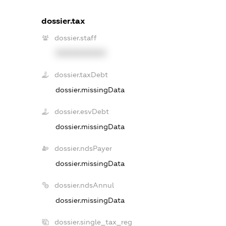
dossier.tax
dossier.staff
XXXXXXXXXX
dossier.taxDebt
dossier.missingData
dossier.esvDebt
dossier.missingData
dossier.ndsPayer
dossier.missingData
dossier.ndsAnnul
dossier.missingData
dossier.single_tax_reg