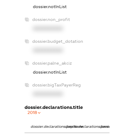
dossier.notInList
dossier.non_profit
XXXXXXXXXX
dossier.budget_dotation
XXXXXXXXXX
dossier.palne_akciz
dossier.notInList
dossier.bigTaxPayerReg
XXXXXXXXXX
dossier.declarations.title
2018
dossier.declarations.pepName
dossier.declarations.personName
dossier.declaration