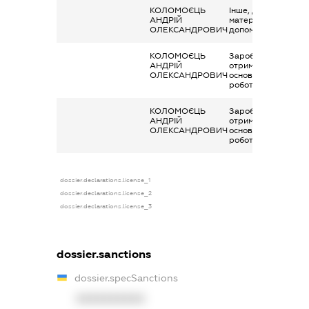
КОЛОМОЄЦЬ
Інше, державна
АНДРІЙ
матеріальна
ОЛЕКСАНДРОВИЧ
допомога
КОЛОМОЄЦЬ
Заробітна плата
АНДРІЙ
отримана за
ОЛЕКСАНДРОВИЧ
основним місцем
роботи
КОЛОМОЄЦЬ
Заробітна плата
АНДРІЙ
отримана за
ОЛЕКСАНДРОВИЧ
основним місцем
роботи
dossier.declarations.license_1
dossier.declarations.license_2
dossier.declarations.license_3
dossier.sanctions
dossier.specSanctions
XXXXXXXXXX