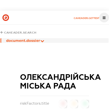
CAHEADER.GETTEST
CAHEADER.SEARCH
document.dossier
ОЛЕКСАНДРІЙСЬКА
МІСЬКА РАДА
riskFactors.title
0
0
0