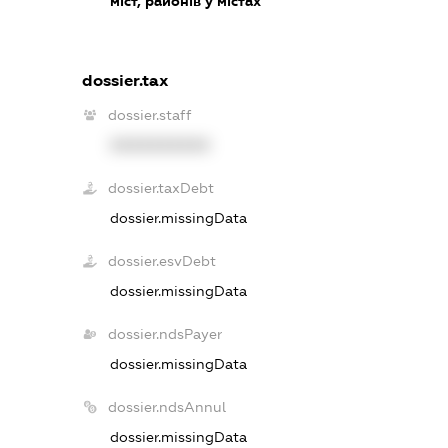
міст, районів у містах
dossier.tax
dossier.staff
XXXXXXXXXX
dossier.taxDebt
dossier.missingData
dossier.esvDebt
dossier.missingData
dossier.ndsPayer
dossier.missingData
dossier.ndsAnnul
dossier.missingData