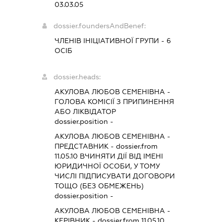
03.03.05
dossier.foundersAndBenef:
ЧЛЕНІВ ІНІЦІАТИВНОЇ ГРУПИ - 6
ОСІБ
dossier.heads:
АКУЛОВА ЛЮБОВ СЕМЕНІВНА
-
ГОЛОВА КОМІСІЇ З ПРИПИНЕННЯ
АБО ЛІКВІДАТОР
dossier.position -
АКУЛОВА ЛЮБОВ СЕМЕНІВНА
-
ПРЕДСТАВНИК
- dossier.from
11.05.10
ВЧИНЯТИ ДІЇ ВІД ІМЕНІ
ЮРИДИЧНОЇ ОСОБИ, У ТОМУ
ЧИСЛІ ПІДПИСУВАТИ ДОГОВОРИ
ТОЩО (БЕЗ ОБМЕЖЕНЬ)
dossier.position -
АКУЛОВА ЛЮБОВ СЕМЕНІВНА
-
КЕРІВНИК
- dossier.from 11.05.10