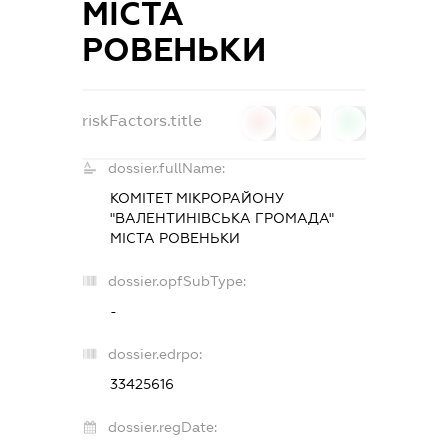
МІСТА
РОВЕНЬКИ
riskFactors.title
0
0
0
dossier.fullName:
КОМІТЕТ МІКРОРАЙОНУ
"ВАЛЕНТИНІВСЬКА ГРОМАДА"
МІСТА РОВЕНЬКИ
dossier.opfSubType:
-
dossier.edrpo:
33425616
dossier.regDate: