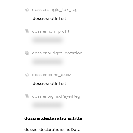
dossier.single_tax_reg
dossier.notInList
dossier.non_profit
XXXXXXXXXX
dossier.budget_dotation
XXXXXXXXXX
dossier.palne_akciz
dossier.notInList
dossier.bigTaxPayerReg
XXXXXXXXXX
dossier.declarations.title
dossier.declarations.noData